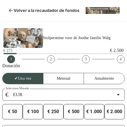
arrow_back
Volver a la recaudador de fondos
Stolpersteine voor de Joodse familie Walg
€ 2.500
€ 275
1
2
3
4
Donación
✔
Una vez
Mensual
Anualmente
Seleccione Moneda
€
arrow_drop_down
€ 50
€ 100
€ 250
€ 500
€ 1.000
€ 2.000