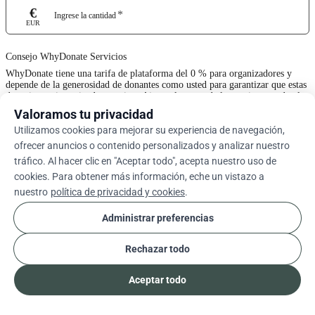
€
*
Ingrese la cantidad
EUR
Consejo WhyDonate Servicios
WhyDonate tiene una tarifa de plataforma del 0 % para organizadores y
depende de la generosidad de donantes como usted para garantizar que estas
donaciones sigan siendo gratuitas. Ajuste el monto de la propina usando el
control deslizante o ingrese una propina personalizada a continuación.
Valoramos tu privacidad
Utilizamos cookies para mejorar su experiencia de navegación,
0%
ofrecer anuncios o contenido personalizados y analizar nuestro
tráfico. Al hacer clic en "Aceptar todo", acepta nuestro uso de
cookies. Para obtener más información, eche un vistazo a
Ingrese Una Sugerencia Personalizada
nuestro
política de privacidad y cookies
.
Siguiente
Administrar preferencias
Rechazar todo
arrow_drop_down
Es
cookie
Aceptar todo