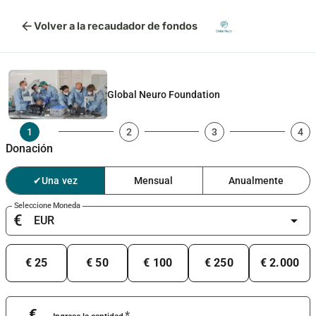
arrow_back
Volver a la recaudador de fondos
Global Neuro Foundation
1
2
3
4
Donación
✔
Una vez
Mensual
Anualmente
Seleccione Moneda
€
arrow_drop_down
€ 25
€ 50
€ 100
€ 250
€ 2.000
€
*