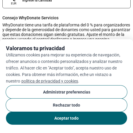
Ingrese la cantidad
EUR
Consejo WhyDonate Servicios
WhyDonate tiene una tarifa de plataforma del 0 % para organizadores
y depende de la generosidad de donantes como usted para garantizar
que estas donaciones sigan siendo gratuitas. Ajuste el monto de la
propina usando el control deslizante o ingrese una propina
personalizada a continuación.
Valoramos tu privacidad
Utilizamos cookies para mejorar su experiencia de navegación,
0%
ofrecer anuncios o contenido personalizados y analizar nuestro
tráfico. Al hacer clic en "Aceptar todo", acepta nuestro uso de
cookies. Para obtener más información, eche un vistazo a
Ingrese Una Sugerencia Personalizada
nuestro
política de privacidad y cookies
.
Siguiente
Administrar preferencias
Rechazar todo
arrow_drop_down
Es
cookie
Aceptar todo