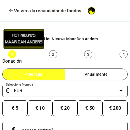
arrow_back
Volver a la recaudador de fondos
Het Nieuws Maar Dan Anders
1
2
3
4
Donación
✔
Mensual
Anualmente
Seleccione Moneda
€
arrow_drop_down
€ 5
€ 10
€ 20
€ 50
€ 200
€
*