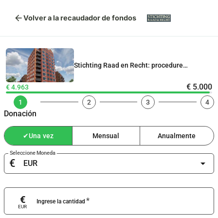
arrow_back
Volver a la recaudador de fondos
Stichting Raad en Recht: procedure
Woontoren 40 meter hartje Uithoorn
€ 5.000
€ 4.963
1
2
3
4
Donación
✔
Una vez
Mensual
Anualmente
Seleccione Moneda
€
arrow_drop_down
€
*
Ingrese la cantidad
EUR