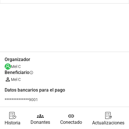
Compartir
Donar
Organizador
Mel C
Beneficiario
info
Mel C
Datos bancarios para el pago
**************9001
groups
link
Donantes
Conectado
Historia
Actualizaciones