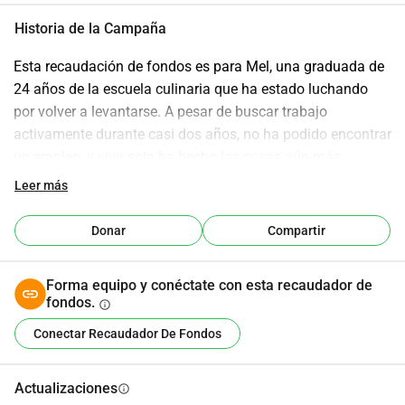
Historia de la Campaña
Esta recaudación de fondos es para Mel, una graduada de 
24 años de la escuela culinaria que ha estado luchando 
por volver a levantarse. A pesar de buscar trabajo 
activamente durante casi dos años, no ha podido encontrar 
un empleo, y vivir sola ha hecho las cosas aún más 
difíciles. Ella está haciendo todo lo posible para salir 
Leer más
adelante, a menudo con solo lo suficiente para el alquiler y 
apenas comida a veces ni siquiera el mínimo que necesita. 
Donar
Compartir
Mel es amable, creativa y trabajadora le encantan los 
libros, la música, el gimnasio y dibujar pero en este 
Forma equipo y conéctate con esta recaudador de
momento necesita un poco de ayuda para superar este 
fondos.
info
período difícil mientras continúa su búsqueda de empleo. 
Conectar Recaudador De Fondos
Cualquier apoyo, grande o pequeño, significa el mundo. 
Gracias por ayudar a Mel a seguir adelante.
Actualizaciones
info