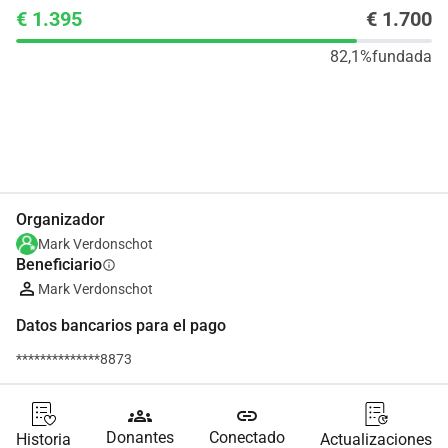
€ 1.395
€ 1.700
82,1%
fundada
Compartir
Donar
Organizador
Mark Verdonschot
Beneficiario
info
Mark Verdonschot
Datos bancarios para el pago
**************8873
groups
link
Donantes
Conectado
Historia
Actualizaciones