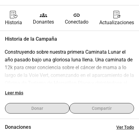
groups
link
Donantes
Conectado
Historia
Actualizaciones
Historia de la Campaña
Construyendo sobre nuestra primera Caminata Lunar el 
año pasado bajo una gloriosa luna llena. Una caminata de 
12k para crear conciencia sobre el cáncer de mama a lo 
largo de la Voie Vert, comenzando en el aparcamiento de la 
Oficina de Turismo de Marseillan Plage y dirigiéndose al 
Lido de Sète. FECHA VIERNES 3 de OCTUBRE de 2025 - 
Leer más
20:00 Inicio. Sujetadores rosas bienvenidos - o cualquier 
otra prenda rosa. ¡Abierto a damas, caballeros y perros!!
Donar
Compartir
Donaciones
Ver Todo