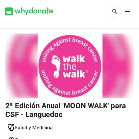
menu
search
2ª Edición Anual 'MOON WALK' para
CSF - Languedoc
Salud y Medicina