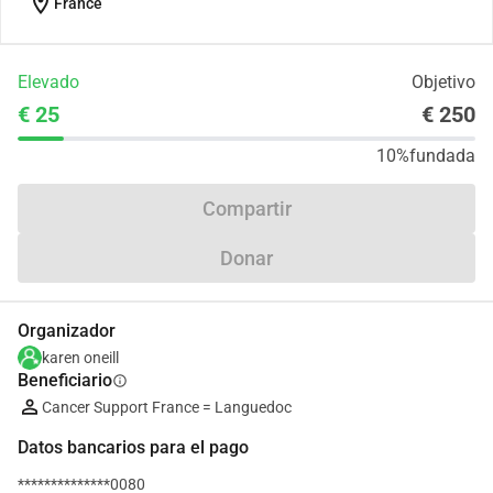
location_on
France
Elevado
Objetivo
€ 25
€ 250
10%
fundada
Compartir
Donar
Organizador
karen oneill
Beneficiario
info
Cancer Support France = Languedoc
Datos bancarios para el pago
**************0080