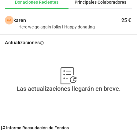
Donaciones Recientes
Principales Colaboradores
karen
25 €
KA
Here we go again folks ! Happy donating
Actualizaciones
info
Las actualizaciones llegarán en breve.
flag
Informe Recaudación de Fondos