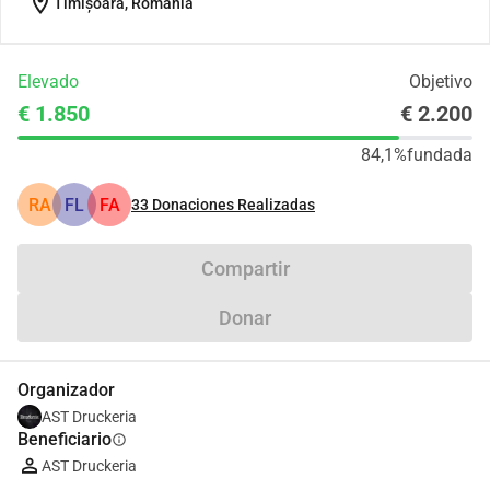
location_on
Timișoara, Romania
Elevado
Objetivo
€ 1.850
€ 2.200
84,1%
fundada
RA
FL
FA
33
Donaciones Realizadas
Compartir
Donar
Organizador
AST Druckeria
Beneficiario
info
AST Druckeria