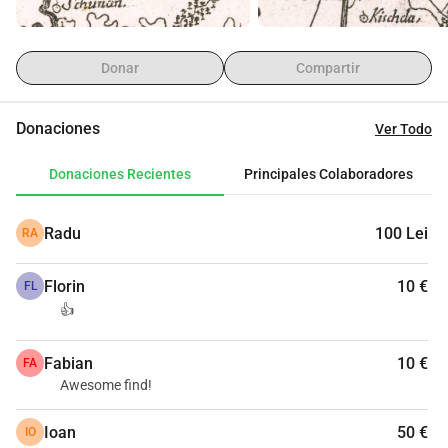
Donar
Compartir
Donaciones
Ver Todo
Donaciones Recientes
Principales Colaboradores
Radu
100 Lei
RA
Florin
10 €
FL
👍
Fabian
10 €
FA
Awesome find!
Ioan
50 €
IO