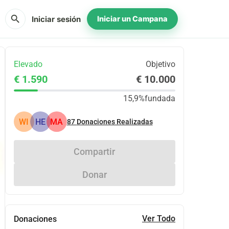
search
Iniciar sesión
Iniciar un Campana
Elevado
Objetivo
€ 1.590
€ 10.000
15,9%
fundada
WI
HE
MA
87
Donaciones Realizadas
Compartir
Donar
Ver Todo
Donaciones