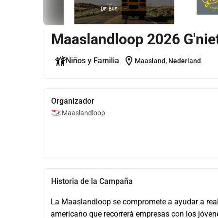
Maaslandloop 2026 G'nie
location_on
Niños y Familia
Maasland, Nederland
Organizador
Maaslandloop
Historia de la Campaña
La Maaslandloop se compromete a ayudar a realiz
americano que recorrerá empresas con los jóvenes