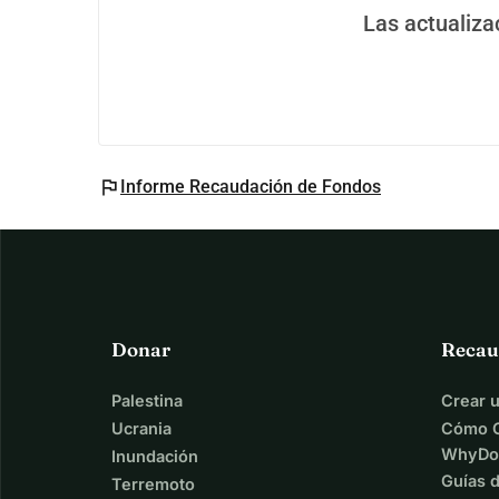
Las actualiza
flag
Informe Recaudación de Fondos
Donar
Recau
Palestina
Crear 
Ucrania
Cómo C
WhyDo
Inundación
Guías 
Terremoto