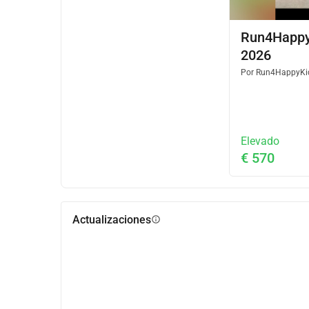
Run4Happy
2026
Por
Run4HappyKid
Elevado
€ 570
Actualizaciones
info