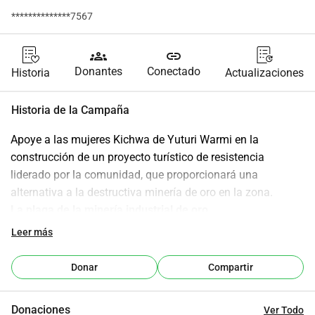
**************7567
groups
link
Donantes
Conectado
Historia
Actualizaciones
Historia de la Campaña
Apoye a las mujeres Kichwa de Yuturi Warmi en la 
construcción de un proyecto turístico de resistencia 
liderado por la comunidad, que proporcionará una 
alternativa a la destructiva minería de oro en la zona. 
La plaga de la minería industrial de oro 
En los últimos años, la Amazonía ecuatoriana ha sido cada 
Leer más
vez más impactada por la plaga de la minería de oro, tanto 
ilegal como "legal". Sin embargo, incluso las minas 
Donar
Compartir
administradas por empresas reconocidas son 
consideradas ilegales por las poblaciones locales, ya que a 
Donaciones
Ver Todo