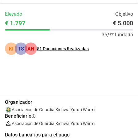
Elevado
Objetivo
€ 1.797
€ 5.000
35,9%
fundada
KI
TS
AN
51
Donaciones Realizadas
Compartir
Donar
Organizador
Asociacion de Guardia Kichwa Yuturi Warmi
Beneficiario
info
Asociacion de Guardia Kichwa Yuturi Warmi
Datos bancarios para el pago