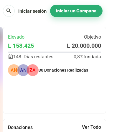
search
Iniciar sesión
Iniciar un Campana
Elevado
Objetivo
L 158.425
L 20.000.000
148
Días restantes
0,8%
fundada
AN
AN
ZA
30
Donaciones Realizadas
Compartir
Donar
Ver Todo
Donaciones