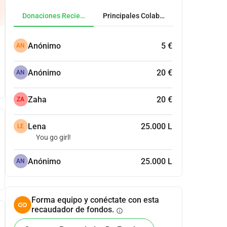
Donaciones Recientes
Principales Colaboradores
Anónimo
5 €
AN
Anónimo
20 €
AN
Zaha
20 €
ZA
Lena
25.000 L
LE
You go girl!
Anónimo
25.000 L
AN
Forma equipo y conéctate con esta
recaudador de fondos.
info