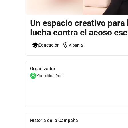
Un espacio creativo para 
lucha contra el acoso esc
location_on
Educación
Albania
Organizador
Xhorxhina Roci
Historia de la Campaña