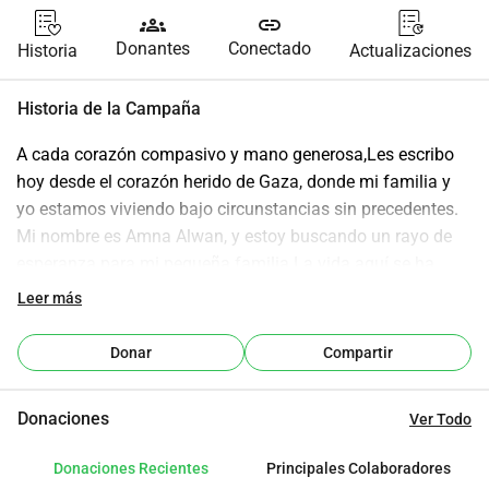
groups
link
Donantes
Conectado
Historia
Actualizaciones
Historia de la Campaña
A cada corazón compasivo y mano generosa,Les escribo 
hoy desde el corazón herido de Gaza, donde mi familia y 
yo estamos viviendo bajo circunstancias sin precedentes. 
Mi nombre es Amna Alwan, y estoy buscando un rayo de 
esperanza para mi pequeña familia.La vida aquí se ha 
convertido en una lucha diaria por la supervivencia. La 
Leer más
situación ha alcanzado una catástrofe humanitaria; la 
hambruna golpea con fuerza, el agua potable es escasa, la 
Donar
Compartir
electricidad está cortada y un refugio seguro se ha 
convertido en un lujo que no podemos permitirnos. Veo la 
Donaciones
Ver Todo
desesperación en los ojos de mis hijos cada día mientras 
buscan un bocado para comer, y mi corazón duele, incapaz 
Donaciones Recientes
Principales Colaboradores
de proporcionarles sus derechos humanos más 