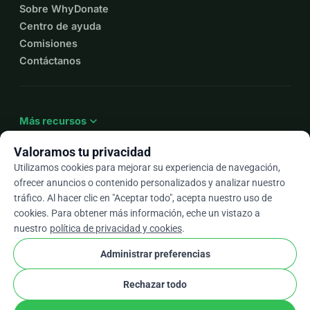
Sobre WhyDonate
Centro de ayuda
Comisiones
Contáctanos
expand_more
Más recursos
Valoramos tu privacidad
Utilizamos cookies para mejorar su experiencia de navegación,
ofrecer anuncios o contenido personalizados y analizar nuestro
arrow_drop_down
Es
tráfico. Al hacer clic en "Aceptar todo", acepta nuestro uso de
cookies. Para obtener más información, eche un vistazo a
★★★★★
4,9 / 5 según más de 500 reseñas
nuestro
política de privacidad y cookies
.
Administrar preferencias
© 2012–2026
WhyDonate
Privacidad y cookies
Rechazar todo
cookie
Términos y condiciones
Configuración de Cookies