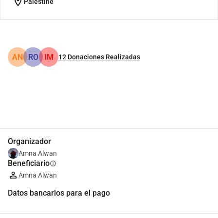
location_on
Palestine
AN
RO
IM
12
Donaciones Realizadas
Compartir
Donar
Organizador
Amna Alwan
Beneficiario
info
Amna Alwan
Datos bancarios para el pago