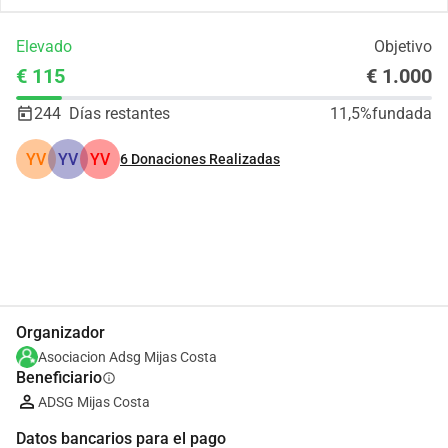
Elevado
Objetivo
€ 115
€ 1.000
244
Días restantes
11,5%
fundada
YV
YV
YV
6
Donaciones Realizadas
Compartir
Donar
Organizador
Asociacion Adsg Mijas Costa
Beneficiario
info
ADSG Mijas Costa
Datos bancarios para el pago