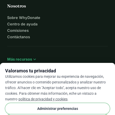
Nosotros
Sobre WhyDonate
Centro de ayuda
Comisiones
Contáctanos
expand_more
Más recursos
Valoramos tu privacidad
Utilizamos cookies para mejorar su experiencia de navegación,
ofrecer anuncios o contenido personalizados y analizar nuestro
arrow_drop_down
Es
tráfico. Al hacer clic en "Aceptar todo", acepta nuestro uso de
cookies. Para obtener más información, eche un vistazo a
★★★★★
4,9 / 5 según más de 500 reseñas
nuestro
política de privacidad y cookies
.
Administrar preferencias