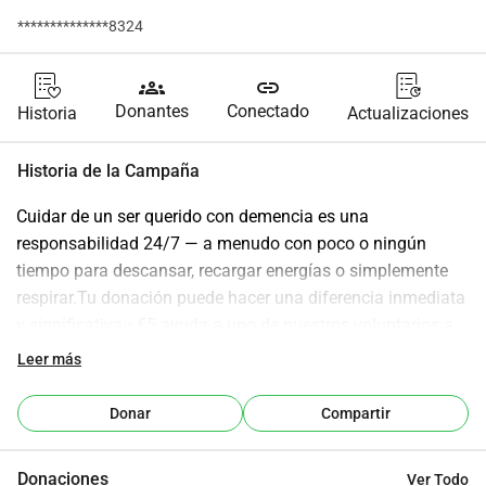
**************8324
groups
link
Donantes
Conectado
Historia
Actualizaciones
Historia de la Campaña
Cuidar de un ser querido con demencia es una 
responsabilidad 24/7 — a menudo con poco o ningún 
tiempo para descansar, recargar energías o simplemente 
respirar.Tu donación puede hacer una diferencia inmediata 
y significativa:• €5 ayuda a uno de nuestros voluntarios a 
llevar a un cuidador a tomar un café — ofreciendo un 
Leer más
pequeño pero vital momento de conexión y respiro.• €15 
proporciona una hora de cuidado para alguien que vive con 
Donar
Compartir
demencia — dando a su cuidador a tiempo completo la 
oportunidad de alejarse, ir a las tiendas y tomar un respiro 
Donaciones
Ver Todo