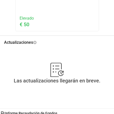
invaluable: tiempo, espacio y la fuerza para seguir 
adelante.
Elevado
€ 50
Actualizaciones
info
Las actualizaciones llegarán en breve.
flag
Informe Recaudación de Fondos