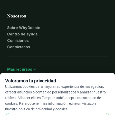
Nosotros
Sobre WhyDonate
Centro de ayuda
Comisiones
Contáctanos
expand_more
Más recursos
Valoramos tu privacidad
Utilizamos cookies para mejorar su experiencia de navegación,
ofrecer anuncios o contenido personalizados y analizar nuestro
arrow_drop_down
Es
tráfico. Al hacer clic en "Aceptar todo", acepta nuestro uso de
cookies. Para obtener más información, eche un vistazo a
★★★★★
4,9 / 5 según más de 500 reseñas
nuestro
política de privacidad y cookies
.