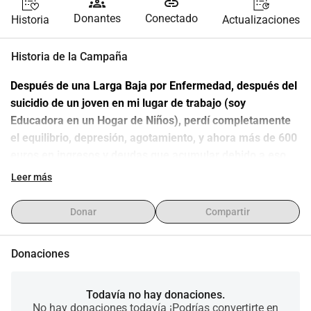
groups
link
Donantes
Conectado
Historia
Actualizaciones
Historia de la Campaña
Después de una Larga Baja por Enfermedad, después del 
suicidio de un joven en mi lugar de trabajo (soy 
Educadora en un Hogar de Niños), perdí completamente 
el equilibrio, depresión, agotamiento, y ahora más de 600 
euros en ingresos y deudas que acumular debido a eso. 
Me tratan, pero estos síntomas no encajan en la tabla 
Leer más
oficial de la Seguridad Social, por lo tanto, no los 
reconocen mis diversos seguros, por lo tanto, me 
Donar
Compartir
preocupa la deuda. Me arriesgo a una prohibición 
bancaria debido a mis deudas, así como a la pérdida de 
Donaciones
mi vehículo. y vivienda. Debo subir el listón dentro de 15 
días (carta de mi Societe Generale Bank) esta mañana. 
Los franceses y otras nacionalidades saben cómo 
Todavía no hay donaciones.
No hay donaciones todavía ¡Podrías convertirte en