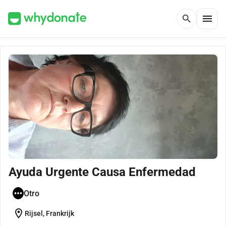
menu
search
Ayuda Urgente Causa Enfermedad
Otro
location_on
Rijsel, Frankrijk