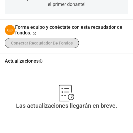
probarlo. 15 días es muy poco, pero confío en USTED. 
el primer donante!
GRACIAS POR SU AYUDA, y Puedo proporcionar prueba 
de mi buena fe si es necesario.
Forma equipo y conéctate con esta recaudador de
fondos.
info
Conectar Recaudador De Fondos
Actualizaciones
info
Las actualizaciones llegarán en breve.