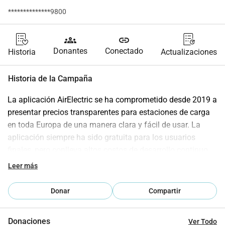
**************9800
groups
link
Donantes
Conectado
Historia
Actualizaciones
Historia de la Campaña
La aplicación AirElectric se ha comprometido desde 2019 a 
presentar precios transparentes para estaciones de carga 
en toda Europa de una manera clara y fácil de usar. La 
aplicación siempre ha sido gratuita para los usuarios 
finales, pero conlleva altos costos de desarrollo continuo 
(más de 80 actualizaciones de Android y más de 30 
Leer más
actualizaciones de iOS), actualización de precios y 
operación del servidor.Desde hace aproximadamente tres 
Donar
Compartir
meses, los usuarios pueden buscar estaciones de carga 
Ad-Hoc de manera específica y comenzar el proceso de 
Donaciones
Ver Todo