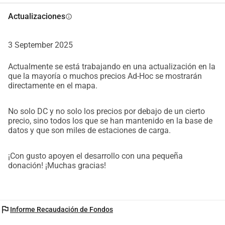
Puntos de carga destacados como Supercargadores de 
Tesla, Cargadores de Destino de Tesla, Aral, JET, Fastned, 
Actualizaciones
info
EnBW e IONITY, entre otros, se muestran de manera 
destacada en el mapa con logotipos, ¡mejorando la 
3 September 2025
visibilidad! Multi-filtro por hotel, apartamento vacacional, 
restaurante, cine, área de servicio, aeropuerto, 
Actualmente se está trabajando en una actualización en la
que la mayoría o muchos precios Ad-Hoc se mostrarán
aparcamiento, supermercado y muchos más. Estaciones 
directamente en el mapa.
de carga gratuitas para vehículos eléctricos. Compartición 
de Wallbox para estaciones de carga privadas y casas de 
No solo DC y no solo los precios por debajo de un cierto
vacaciones-hoteles. Multi-filtro - filtrado fácil por velocidad, 
precio, sino todos los que se han mantenido en la base de
conector, tarjeta de carga, red, etc. Favoritos y búsqueda de 
datos y que son miles de estaciones de carga.
direcciones.Como pueden ver, se trata de una aplicación 
muy detallada y completa, cuyo desarrollo y 
¡Con gusto apoyen el desarrollo con una pequeña
mantenimiento continuo requiere mucho tiempo.Para que 
donación! ¡Muchas gracias!
la aplicación siga siendo gratuita y se puedan añadir 
nuevas funciones, necesitamos su apoyo. ¿Para qué se 
necesita el dinero? 1. Actualización de la aplicación iOS: La 
flag
Informe Recaudación de Fondos
versión de iOS necesita una actualización urgente para 