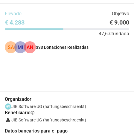
Elevado
Objetivo
€ 4.283
€ 9.000
47,6%
fundada
SA
MI
AN
333
Donaciones Realizadas
Compartir
Donar
Organizador
JIB Software UG (haftungsbeschraenkt)
Beneficiario
info
JIB Software UG (haftungsbeschraenkt)
Datos bancarios para el pago