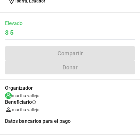
location_on
Ibarra, Ecuador
Elevado
$ 5
Compartir
Donar
Organizador
martha vallejo
Beneficiario
info
martha vallejo
Datos bancarios para el pago