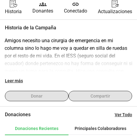
groups
link
Donantes
Conectado
Historia
Actualizaciones
Historia de la Campaña
Amigos necesito una cirurgia de emergencia en mi 
columna sino lo hago me voy a quedar en silla de ruedas 
por el resto de mi vida. En el IESS (seguro social del 
ecuador) donde pertenezco no hay forma de conseguir ni si 
quiera un turno para la consulta. Hice una consulta con 
dos diferentes medicos privados y su diagnostico fue el 
Leer más
mismo. Estoy desesperada porque mi jubilacion es 
demasiado baja y la cirurgia cuesta entre 20mil a 25 mil $ 
Donar
Compartir
por lo tanto imposible de financiarlo. Ademas pase un 
terremoto de 7,8 en el 2016 en Pedernales donde perdi la 
Donaciones
Ver Todo
Casa y todo lo que tenia. Agradezco muchisimo a los 
buenos corazones que estan en capacidad de ayudar 
Donaciones Recientes
Principales Colaboradores
aunque sea con un dolar. MUCHAS GRACIAS y que DIOS 