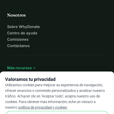
Nosotros
Sobre WhyDonate
Centro de ayuda
Comisiones
Contáctanos
expand_more
Más recursos
Valoramos tu privacidad
Utilizamos cookies para mejorar su experiencia de navegación,
ofrecer anuncios o contenido personalizados y analizar nuestro
arrow_drop_down
Es
tráfico. Al hacer clic en "Aceptar todo", acepta nuestro uso de
cookies. Para obtener más información, eche un vistazo a
★★★★★
4,9 / 5 según más de 500 reseñas
nuestro
política de privacidad y cookies
.