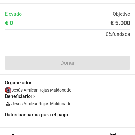
Elevado
Objetivo
€ 0
€ 5.000
0%
fundada
Compartir
Donar
Organizador
Jesús Amilcar Rojas Maldonado
Beneficiario
info
Jesús Amilcar Rojas Maldonado
Datos bancarios para el pago