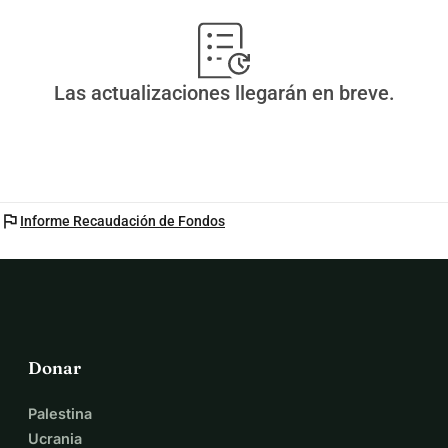
Las actualizaciones llegarán en breve.
flag
Informe Recaudación de Fondos
Donar
Palestina
Ucrania