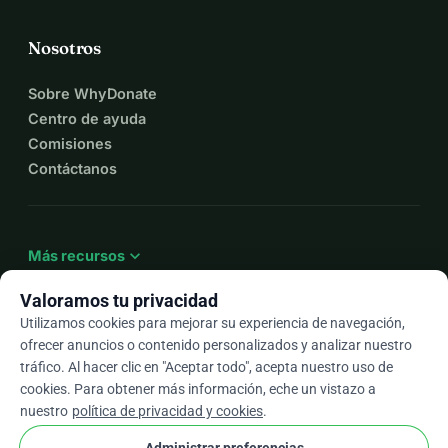
Nosotros
Sobre WhyDonate
Centro de ayuda
Comisiones
Contáctanos
expand_more
Más recursos
Valoramos tu privacidad
Utilizamos cookies para mejorar su experiencia de navegación,
ofrecer anuncios o contenido personalizados y analizar nuestro
arrow_drop_down
Es
tráfico. Al hacer clic en "Aceptar todo", acepta nuestro uso de
cookies. Para obtener más información, eche un vistazo a
★★★★★
4,9 / 5 según más de 500 reseñas
nuestro
política de privacidad y cookies
.