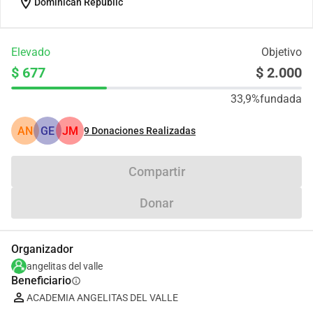
location_on
Dominican Republic
Elevado
Objetivo
$ 677
$ 2.000
33,9%
fundada
AN
GE
JM
9
Donaciones Realizadas
Compartir
Donar
Organizador
angelitas del valle
Beneficiario
info
ACADEMIA ANGELITAS DEL VALLE