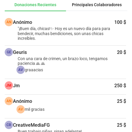
Donaciones Recientes
Principales Colaboradores
Anónimo
100 $
AN
"¡Buen día, chicas!✨ Hoy es un nuevo día para para
bendecir, muchas bendiciones, son unas chicas
increíbles.
Geuris
20 $
GE
Con una cara de crimen, un brazo loco, tengamos
paciencia 🙏 🙏
graaacias
AV
Jm
250 $
JM
Anónimo
25 $
AN
mil gracias
AV
CreativeMediaFG
25 $
CR
Buen trabajo niñas, sigan adelante!