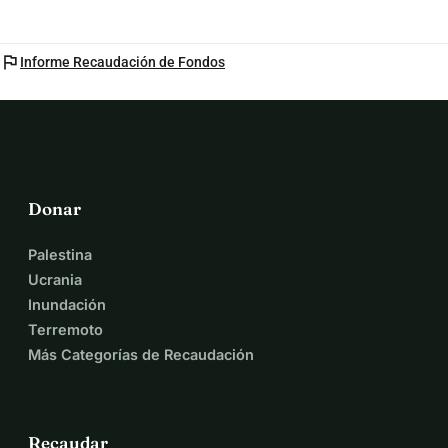
flag
Informe Recaudación de Fondos
Donar
Palestina
Ucrania
Inundación
Terremoto
Más Categorías de Recaudación
Recaudar