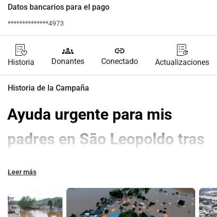
Datos bancarios para el pago
**************4973
groups
link
Donantes
Conectado
Historia
Actualizaciones
Historia de la Campaña
Ayuda urgente para mis 
padres en São Leopoldo tras 
perder su hogar por las 
Leer más
inundaciones
Hola, soy Matheus Bueno Valerio y estoy organizando esta 