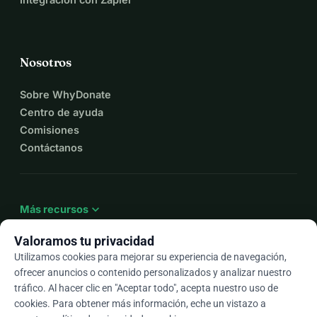
Nosotros
Sobre WhyDonate
Centro de ayuda
Comisiones
Contáctanos
expand_more
Más recursos
Valoramos tu privacidad
Utilizamos cookies para mejorar su experiencia de navegación,
ofrecer anuncios o contenido personalizados y analizar nuestro
arrow_drop_down
Es
tráfico. Al hacer clic en "Aceptar todo", acepta nuestro uso de
cookies. Para obtener más información, eche un vistazo a
★★★★★
4,9 / 5 según más de 500 reseñas