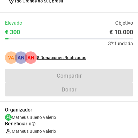
location_on
Río Grande do Sul, Brasil
Elevado
Objetivo
€ 300
€ 10.000
3%
fundada
VA
AN
AN
8
Donaciones Realizadas
Compartir
Donar
Organizador
Matheus Bueno Valerio
Beneficiario
info
Matheus Bueno Valerio