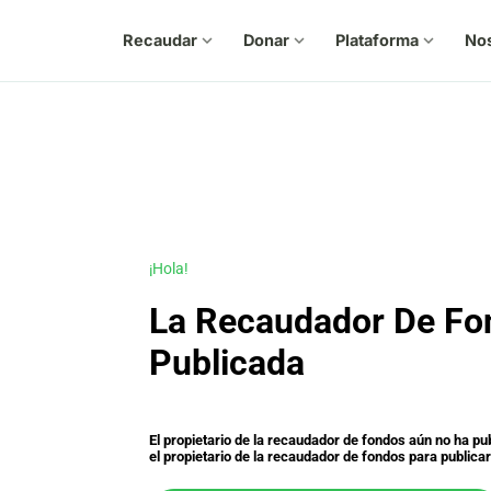
Recaudar
expand_more
Donar
expand_more
Plataforma
expand_more
No
¡Hola!
La Recaudador De Fo
Publicada
El propietario de la recaudador de fondos aún no ha p
el propietario de la recaudador de fondos para publicar