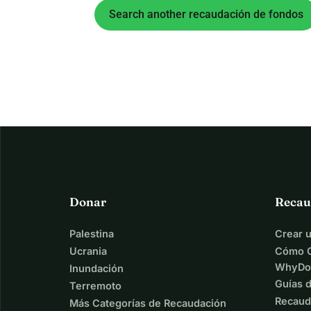
Search another recaudación de fondos
Donar
Recau
Palestina
Crear 
Ucrania
Cómo C
WhyDo
Inundación
Guías 
Terremoto
Recaud
Más Categorías de Recaudación