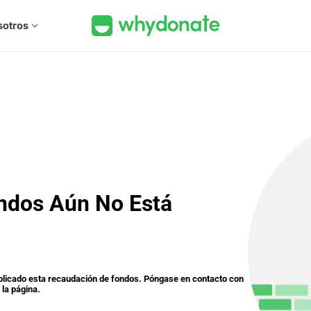
sotros
expand_more
ndos Aún No Está
ublicado esta recaudación de fondos. Póngase en contacto con
 la página.