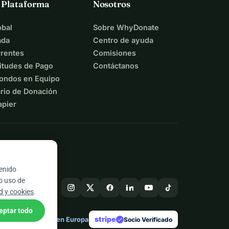
a Plataforma
Nosotros
bal
Sobre WhyDonate
ada
Centro de ayuda
rentes
Comisiones
itudes de Pago
Contáctanos
ondos en Equipo
rio de Donación
apier
tenido
ro uso de
ad y cookies
.
eptar todo
stripe
Hecho en Europa
★
Socio Verificado
check