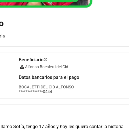
o
ala
Beneficiario
info
Alfonso Bocaletti del Cid
Datos bancarios para el pago
BOCALETTI DEL CID ALFONSO
**************0444
 llamo Sofía, tengo 17 años y hoy les quiero contar la historia 