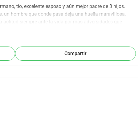
rmano, tío, excelente esposo y aún mejor padre de 3 hijos.
s, un hombre que donde pasa deja una huella maravillosa, 
a actitud siempre ante la vida por más adversidades que 
s en donde se encuentre iluminando la habitación con su 
 septiembre de 2025, a las 2:30 a.m. despertó abruptamente 
erado, a punto de desmayarse, logró pedir ayuda y ser asistido 
Compartir
 69, quienes acudieron a su emergencia de inmediato. Tuvo 
da. De camino al hospital vivió situaciones muy graves, 
rgencia médica muy grave: diagnosticándolo clínicamente 
o cardiorrespiratorio, el cual dejó su corazón 
ón al ver que no había nada por hacer.
 área de nefrología tratando de secar sus pulmones, mientras 
taba reaccionando artificialmente con aminas y respiradores, 
a con la fuerza para resistir todo a lo que se estaba 
n de funcionar y su diagnóstico comenzó a ser más 
omentarios que recibíamos de médicos eran: “No entiendo 
 minuto”. El miércoles 10 de septiembre a las 9:35 p.m., entró 