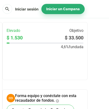
search
Iniciar sesión
Iniciar un Campana
Elevado
Objetivo
$ 1.530
$ 33.500
4,6%
fundada
Compartir
Donar
Forma equipo y conéctate con esta
recaudador de fondos.
info