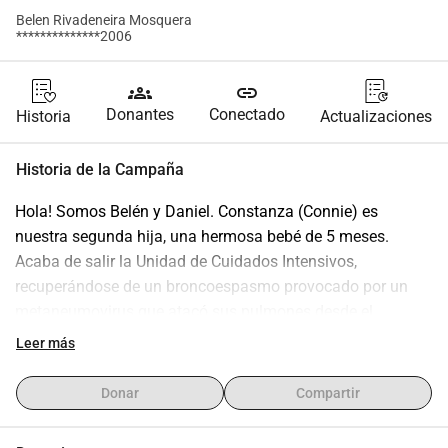
Belen Rivadeneira Mosquera
**************2006
groups
link
Donantes
Conectado
Historia
Actualizaciones
Historia de la Campaña
Hola! Somos Belén y Daniel. Constanza (Connie) es 
nuestra segunda hija, una hermosa bebé de 5 meses. 
Acaba de salir la Unidad de Cuidados Intensivos, 
recuperándose de un broncoespasmo provocado por un 
metaneumovirus que atacó sus pulmones desde el 
miércoles pasado. Esta es la segunda vez que está 
Leer más
internada en el transcurso de una semana. Sabemos que 
ella es muy fuerte y que el amor de toda nuestra familia la 
Donar
Compartir
respalda para salir de esta situación complicada. Sin 
embargo las cuentas hospitalarias de su cuidado han 