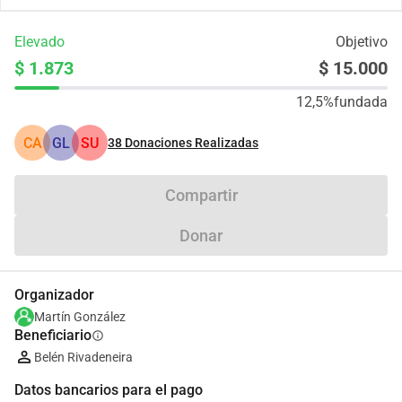
Elevado
Objetivo
$ 1.873
$ 15.000
12,5%
fundada
CA
GL
SU
38
Donaciones Realizadas
Compartir
Donar
Organizador
Martín González
Beneficiario
info
Belén Rivadeneira
Datos bancarios para el pago