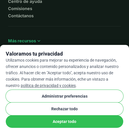
Centro de ayuda
Comisiones
Contáctanos
expand_more
Más recursos
Valoramos tu privacidad
Utilizamos cookies para mejorar su experiencia de navegación,
ofrecer anuncios o contenido personalizados y analizar nuestro
arrow_drop_down
Es
tráfico. Al hacer clic en "Aceptar todo", acepta nuestro uso de
cookies. Para obtener más información, eche un vistazo a
★★★★★
4,9 / 5 según más de 500 reseñas
nuestro
política de privacidad y cookies
.
Administrar preferencias
© 2012–2026
WhyDonate
Privacidad y cookies
Rechazar todo
cookie
Términos y condiciones
Configuración de Cookies
stripe
Hecho en Europa
★
Socio Verificado
check
Aceptar todo