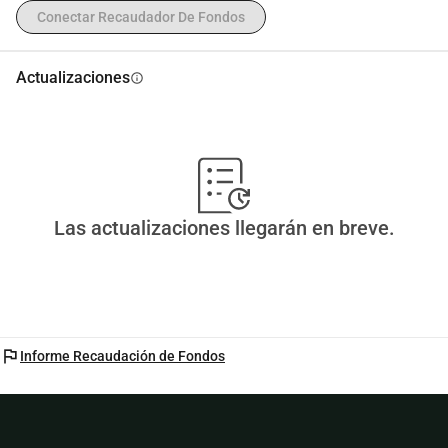
Conectar Recaudador De Fondos
Actualizaciones
info
Las actualizaciones llegarán en breve.
flag
Informe Recaudación de Fondos