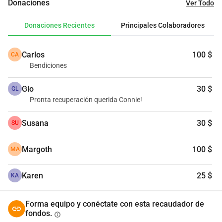
Donaciones
Ver Todo
representado un gasto muy elevado, que lamentablemente 
no ha podido ser cubierto por su seguro de salud. Ahora 
Donaciones Recientes
Principales Colaboradores
acudimos a ustedes, familiares, amig@s y conocid@s, 
confiando en su solidaridad para poder cubrir una parte de 
Carlos
100 $
CA
los costos. Agradecemos de corazón sus aportes. Connie 
Bendiciones
pronto saldrá fortalecida de este desafío. Mientras, su 
apoyo nos brindará un gran alivio para atravesar estos 
Glo
30 $
GL
días tensos de su recuperación.
Pronta recuperación querida Connie!
Susana
30 $
SU
Margoth
100 $
MA
Karen
25 $
KA
Forma equipo y conéctate con esta recaudador de
fondos.
info