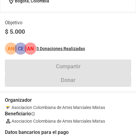
location_on
Bogota, Colombia
Objetivo
$ 5.000
AN
CE
AN
5
Donaciones Realizadas
Compartir
Donar
Organizador
Asociacion Colombiana de Artes Marciales Mixtas
Beneficiario
info
Asociacion Colombiana de Artes Marciales Mixtas
Datos bancarios para el pago