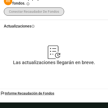
fondos.
fuerte.
info
Haz tu Donación Hoy
Conectar Recaudador De Fondos
Actualizaciones
info
Las actualizaciones llegarán en breve.
flag
Informe Recaudación de Fondos