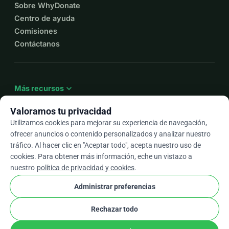
Sobre WhyDonate
Centro de ayuda
Comisiones
Contáctanos
expand_more
Más recursos
Valoramos tu privacidad
Utilizamos cookies para mejorar su experiencia de navegación,
ofrecer anuncios o contenido personalizados y analizar nuestro
arrow_drop_down
Es
tráfico. Al hacer clic en "Aceptar todo", acepta nuestro uso de
cookies. Para obtener más información, eche un vistazo a
★★★★★
4,9 / 5 según más de 500 reseñas
nuestro
política de privacidad y cookies
.
Administrar preferencias
© 2012–2026
WhyDonate
Privacidad y cookies
Rechazar todo
cookie
Términos y condiciones
Configuración de Cookies