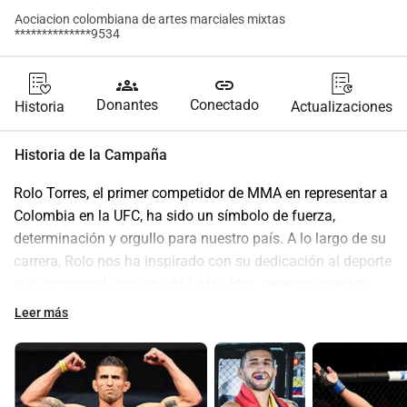
Aociacion colombiana de artes marciales mixtas
**************9534
groups
link
Donantes
Conectado
Historia
Actualizaciones
Historia de la Campaña
Rolo Torres, el primer competidor de MMA en representar a 
Colombia en la UFC, ha sido un símbolo de fuerza, 
determinación y orgullo para nuestro país. A lo largo de su 
carrera, Rolo nos ha inspirado con su dedicación al deporte 
y su incansable espíritu de lucha. Hoy, necesita nuestra 
ayuda.
Leer más
Una Nueva Batalla
Rolo enfrenta ahora una de las peleas más difíciles de su 
vida. Una grave condición médica ha debilitado su salud, 
dejándolo en una situación vulnerable. Los tratamientos y 