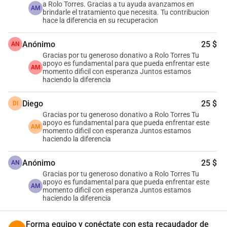
a Rolo Torres. Gracias a tu ayuda avanzamos en
familiares y en tus redes sociales. Cuantas más personas 
AM
brindarle el tratamiento que necesita. Tu contribucion
sepan de la situación de Rolo, mayor será el impacto de 
hace la diferencia en su recuperacion
nuestra ayuda.
Anónimo
25 $
AN
• 
Eventos de Recaudación:
 Participa en los eventos 
Gracias por tu generoso donativo a Rolo Torres Tu
especiales de recaudación que organizaremos 
apoyo es fundamental para que pueda enfrentar este
AM
próximamente. Mantente al tanto de nuestras redes 
momento dificil con esperanza Juntos estamos
haciendo la diferencia
sociales para más información.
Unidos por Rolo
Diego
25 $
DI
Rolo ha dado tanto por el deporte y por nuestro país; ahora 
Gracias por tu generoso donativo a Rolo Torres Tu
es el momento de devolverle un poco de lo que él nos ha 
apoyo es fundamental para que pueda enfrentar este
AM
momento dificil con esperanza Juntos estamos
brindado. Juntos, podemos hacer la diferencia en su vida. 
haciendo la diferencia
No dejemos que luche solo.
Gracias por tu Apoyo
Anónimo
25 $
AN
En nombre de la Asociación Colombiana de Artes 
Gracias por tu generoso donativo a Rolo Torres Tu
apoyo es fundamental para que pueda enfrentar este
Marciales y de Rolo Torres, te agradecemos 
AM
momento dificil con esperanza Juntos estamos
profundamente por tu solidaridad y apoyo en este 
haciendo la diferencia
momento crucial. Sigamos demostrando que la 
comunidad del MMA en Colombia es una familia unida y 
Forma equipo y conéctate con esta recaudador de