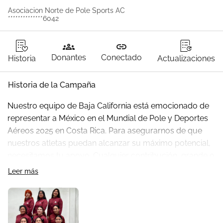
Asociacion Norte de Pole Sports AC
**************6042
groups
link
Donantes
Conectado
Historia
Actualizaciones
Historia de la Campaña
Nuestro equipo de Baja California está emocionado de 
representar a México en el Mundial de Pole y Deportes 
Aéreos 2025 en Costa Rica. Para asegurarnos de que 
nuestros atletas puedan alcanzar su máximo potencial, 
necesitamos tu apoyo. Cualquier contribución, grande o 
pequeña, es fundamental para nosotros. Tu donación 
Leer más
nos ayudará a cubrir los gastos de viaje, entrenamiento 
y equipo. ¡Gracias por considerar apoyar a nuestros 
atletas! ¡Vamos México!