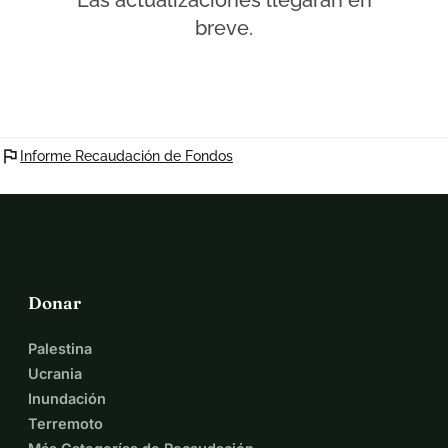
Las actualizaciones llegarán en
breve.
flag
Informe Recaudación de Fondos
Donar
Palestina
Ucrania
Inundación
Terremoto