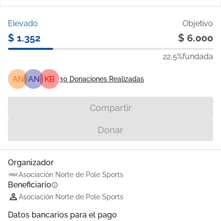
Elevado
Objetivo
$ 1.352
$ 6.000
22,5%
fundada
AN
AN
KB
30
Donaciones Realizadas
Compartir
Donar
Organizador
Asociación Norte de Pole Sports
Beneficiario
info
Asociación Norte de Pole Sports
Datos bancarios para el pago