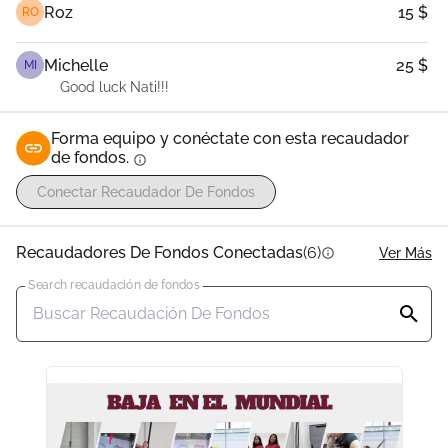
Roz
15 $
RO
Michelle
25 $
MI
Good luck Nati!!!
Forma equipo y conéctate con esta recaudador
de fondos.
info
Conectar Recaudador De Fondos
Recaudadores De Fondos Conectadas
(6)
Ver Más
info
Search recaudación de fondos