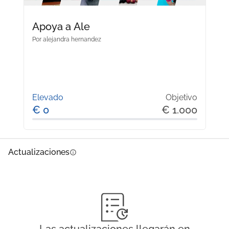
Apoya a Ale
Por
alejandra hernandez
Elevado
Objetivo
€ 0
€ 1.000
Actualizaciones
info