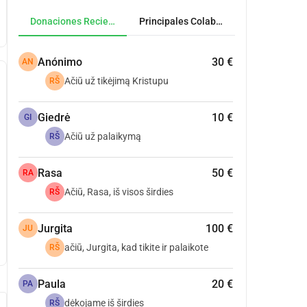
Donaciones Recientes
Principales Colaboradores
Anónimo
30 €
AN
Ačiū už tikėjimą Kristupu
RŠ
Giedrė
10 €
GI
Ačiū už palaikymą
RŠ
Rasa
50 €
RA
Ačiū, Rasa, iš visos širdies
RŠ
Jurgita
100 €
JU
ačiū, Jurgita, kad tikite ir palaikote
RŠ
Paula
20 €
PA
dėkojame iš širdies
RŠ