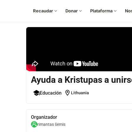
Recaudar
expand_more
Donar
expand_more
Plataforma
expand_more
No
Ayuda a Kristupas a unirs
location_on
Educación
Lithuania
Organizador
rimantas šėmis