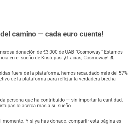
icamente disponible para estudiantes internacionales. 
nza en él. Nuestra familia cubrirá una parte significativa 
yo de la escuela y nuestra contribución combinada, hay una 
d del camino — cada euro cuenta!
 Kristupas.
 generosa donación de €3,000 de UAB "Cosmoway." Estamos
cia en el sueño de Kristupas. ¡Gracias, Cosmoway! 🙏
 progreso aquí.
cibidas fuera de la plataforma, hemos recaudado más del 57%
tivo de la plataforma para reflejar la verdadera brecha
 persona que ha contribuido — sin importar la cantidad.
istupas lo acerca más a su sueño.
el momento. Y si ya has donado, compartir esta página es