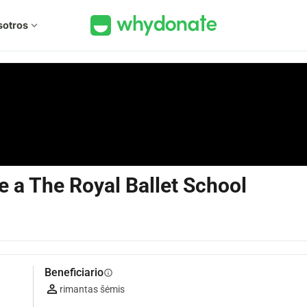
sotros
expand_more
e a The Royal Ballet School
Beneficiario
info
rimantas šėmis