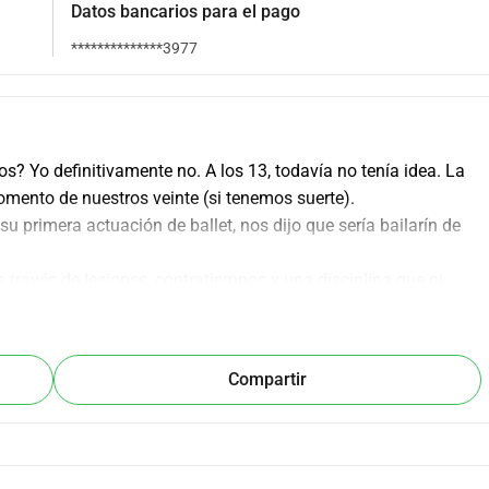
Datos bancarios para el pago
**************3977
? Yo definitivamente no. A los 13, todavía no tenía idea. La 
mento de nuestros veinte (si tenemos suerte).
su primera actuación de ballet, nos dijo que sería bailarín de 
a través de lesiones, contratiempos y una disciplina que ni 
 una oferta para unirse a The Royal Ballet School en Londres. 
o. Hasta donde sé, el primer niño lituano en ser aceptado.
ara seguir la carrera que eligió a los 6. Como sus padres, no 
Compartir
oyo del gobierno del Reino Unido solo está disponible después 
una decisión excepcional al ofrecer a Kristupas apoyo parcial 