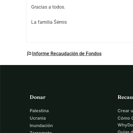
Gracias a todos.
La familia Šėmis
flag
Informe Recaudación de Fondos
Donar
Recau
Palestina
Crear 
Ucrania
Cómo C
WhyDo
Inundación
Guías 
Terremoto