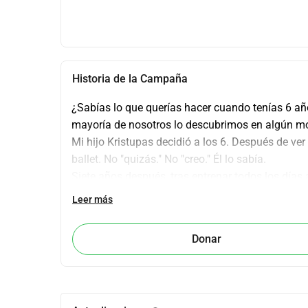
Historia de la Campaña
¿Sabías lo que querías hacer cuando tenías 6 años
mayoría de nosotros lo descubrimos en algún mo
Mi hijo Kristupas decidió a los 6. Después de ver 
ballet. No "quizás." No "creo." Él lo sabía.
Siete años después, tras entrenar todos los días 
siquiera los adultos podían mantener ha recibido
Leer más
Una de las instituciones más selectivas del mund
Tiene 13. Y está a punto de mudarse a otro país p
Donar
podríamos estar más orgullosos.
Las tarifas anuales superan las £45,000, y el ap
de dos años de residencia. La escuela ha tomado 