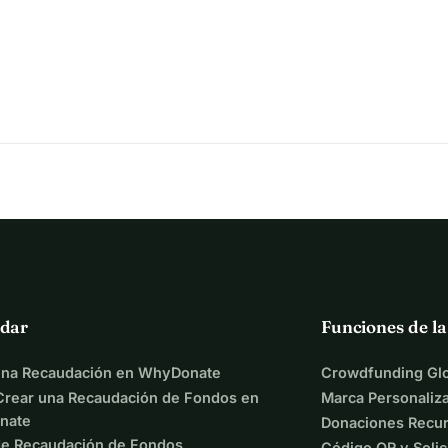
dar
Funciones de l
una Recaudación en WhyDonate
Crowdfunding Glo
rear una Recaudación de Fondos en
Marca Personaliz
nate
Donaciones Recur
de Recaudación de Fondos
Código QR y Solic