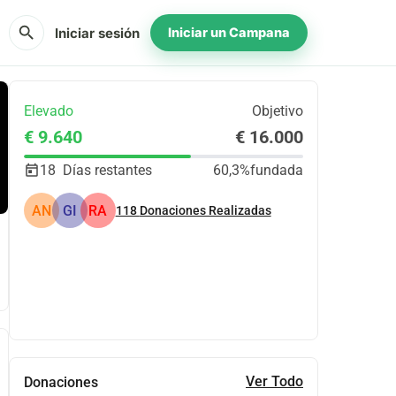
search
Iniciar sesión
Iniciar un Campana
Elevado
Objetivo
€ 9.640
€ 16.000
18
Días restantes
60,3%
fundada
AN
GI
RA
118
Donaciones Realizadas
Compartir
Donar
Ver Todo
Donaciones