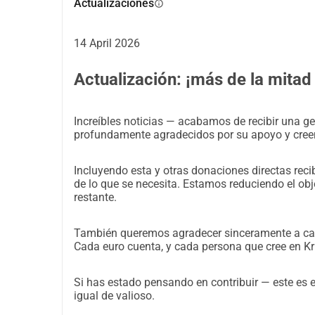
Actualizaciones
info
de beca desde su primer año algo que no está típ
Estamos extremadamente agradecidos por su confia
de los costos restantes. Pero incluso con el apo
14 April 2026
brecha que no podemos cerrar solos.
Actualización: ¡más de la mita
Cada euro va directamente hacia la educación de
Mira su viaje y algunas actuaciones en su canal:
Increíbles noticias — acabamos de recibir una
https://www.youtube.com/@BalletKri
profundamente agradecidos por su apoyo y creen
Publicaremos actualizaciones regulares sobre su
Incluyendo esta y otras donaciones directas re
Gracias por creer en el sueño de Kristupas.
de lo que se necesita. Estamos reduciendo el obje
restante.
La familia Šėmis, Vilnius, Lituania
También queremos agradecer sinceramente a cada
Cada euro cuenta, y cada persona que cree en Kr
Si has estado pensando en contribuir — este es 
igual de valioso.