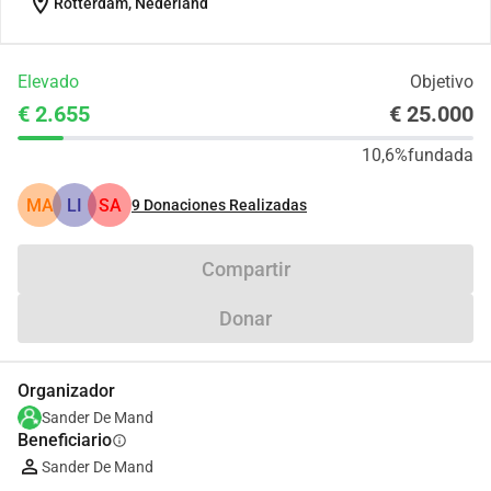
location_on
Rotterdam, Nederland
Elevado
Objetivo
€ 2.655
€ 25.000
10,6%
fundada
MA
LI
SA
9
Donaciones Realizadas
Compartir
Donar
Organizador
Sander De Mand
Beneficiario
info
Sander De Mand