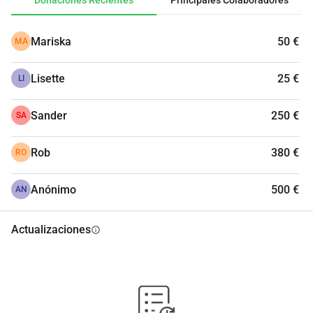
Donaciones Recientes
Principales Colaboradores
Mariska
50 €
MA
Lisette
25 €
LI
Sander
250 €
SA
Rob
380 €
RO
Anónimo
500 €
AN
Actualizaciones
info