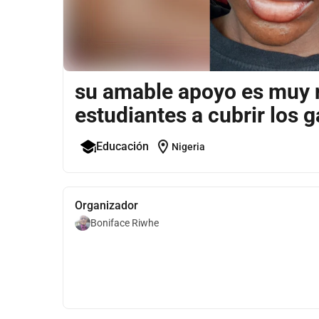
su amable apoyo es muy n
estudiantes a cubrir los g
location_on
Educación
Nigeria
Organizador
Boniface Riwhe