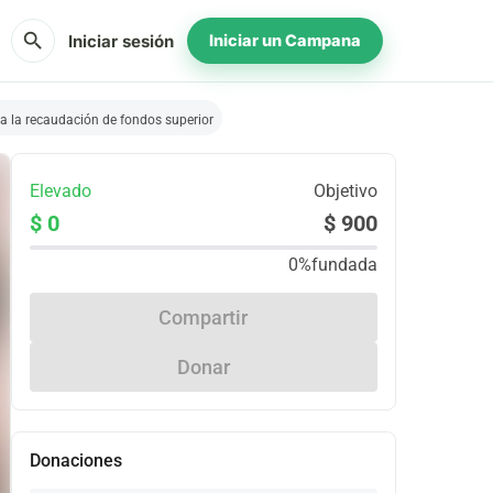
search
Iniciar sesión
Iniciar un Campana
a la recaudación de fondos superior
Elevado
Objetivo
$ 0
$ 900
0%
fundada
Compartir
Donar
Donaciones