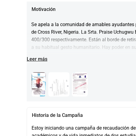
Motivación
Se apela a la comunidad de amables ayudantes pa
de Cross River, Nigeria. La Srta. Praise Uchugwu
400/300 respectivamente. Están al borde de retira
a su habitual gesto humanitario. Hay poder en s
Leer más
Historia de la Campaña
​​Estoy iniciando una campaña de recaudación de
académicos y de vida inmediatos de dos estudian