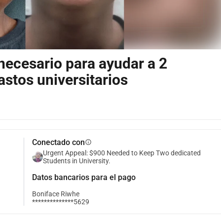
ecesario para ayudar a 2
astos universitarios
Conectado con
info
Urgent Appeal: $900 Needed to Keep Two dedicated
Students in University.
Datos bancarios para el pago
Boniface Riwhe
**************5629