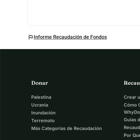
flag
Informe Recaudación de Fondos
Donar
Recau
Palestina
Crear 
Ucrania
Cómo C
WhyDo
Inundación
Guías 
Terremoto
Recaud
Más Categorías de Recaudación
Por Qu