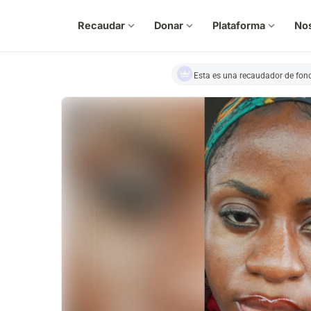
Recaudar
expand_more
Donar
expand_more
Plataforma
expand_more
No
Esta es una recaudador de fon