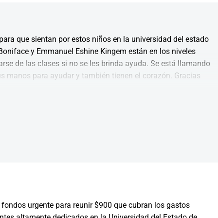
ra que sientan por estos niños en la universidad del estado 
 Boniface y Emmanuel Eshine Kingem están en los niveles 
rse de las clases si no se les brinda ayuda. Se está llamando 
us manos para ayudar y también tienen el corazón. Gracias
 fondos urgente para reunir $900 que cubran los gastos 
tes altamente dedicados en la Universidad del Estado de 