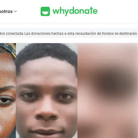
sotros
expand_more
dos conectada Las donaciones hechas a esta recaudación de fondos se destinarán 