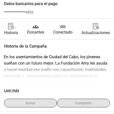
Datos bancarios para el pago
**************4552
groups
link
Donantes
Conectado
Historia
Actualizaciones
Historia de la Campaña
En los asentamientos de Ciudad del Cabo, los jóvenes 
sueñan con un futuro mejor. La Fundación Amy les ayuda 
a hacer realidad ese sueño con capacitación, habilidades, 
pasantías y asesoramiento, pero sin transporte no lo 
logran. Por eso, pedimos tu ayuda. El viejo autobús, 
comprado de segunda mano y en servicio durante más de 
Leer más
10 años, se descompone cada vez con más frecuencia. Su 
mantenimiento es más costoso de lo que es razonable. Sin 
Donar
Compartir
embargo, transportamos diariamente a más de 150 