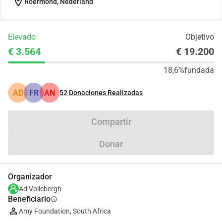
location_on
Roermond, Nederland
Elevado
Objetivo
€ 3.564
€ 19.200
18,6%
fundada
AD
FR
AN
52
Donaciones Realizadas
Compartir
Donar
Organizador
Ad Vollebergh
Beneficiario
info
Amy Foundation, South Africa