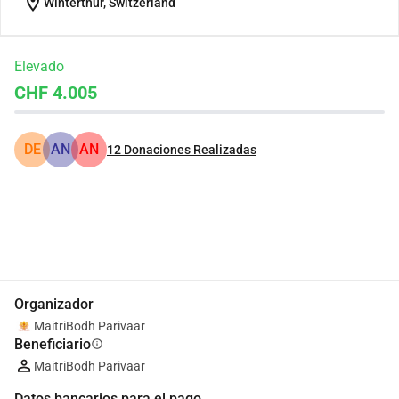
location_on
Winterthur, Switzerland
Elevado
CHF 4.005
DE
AN
AN
12
Donaciones Realizadas
Compartir
Donar
Organizador
MaitriBodh Parivaar
Beneficiario
info
MaitriBodh Parivaar
Datos bancarios para el pago