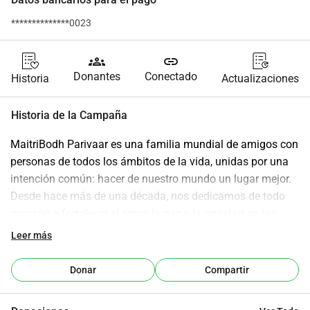
**************0023
groups
link
Donantes
Conectado
Historia
Actualizaciones
Historia de la Campaña
MaitriBodh Parivaar es una familia mundial de amigos con 
personas de todos los ámbitos de la vida, unidas por una 
intención común: hacer de nuestro mundo un lugar mejor.
Desde hace más de una década, nos dedicamos de todo 
corazón a fortalecer el amor, la paz y la amistad en las 
comunidades, impulsados por la poderosa visión "Un 
Leer más
mundo, una familia".
A través de nuestros proyectos sociales y ambientales, así 
Donar
Compartir
como de iniciativas espirituales, creamos espacios donde 
se puede experimentar una conexión profunda y una 