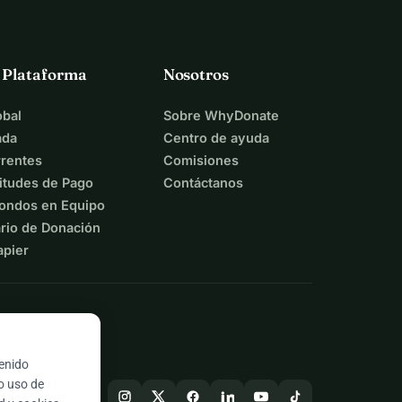
a Plataforma
Nosotros
bal
Sobre WhyDonate
ada
Centro de ayuda
rentes
Comisiones
itudes de Pago
Contáctanos
ondos en Equipo
rio de Donación
apier
tenido
ro uso de