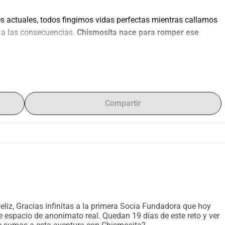
es actuales, todos fingimos vidas perfectas mientras callamos 
 a las consecuencias. 
Chismosita nace para romper ese 
gilancia digital nos han quitado la libertad. Tenemos miedo de 
porque nuestra identidad está siempre expuesta. El anonimato 
Compartir
os el refugio tecnológico necesario para que recuperes la 
 al juicio social.
iones de alta fidelidad
. Imagina la estética moderna de las 
foto han sido reemplazados por un 
anonimato inviolable
.
torias o dudas existenciales. El sistema desvincula tu identidad 
liz, Gracias infinitas a la primera Socia Fundadora que hoy
nviar".
e espacio de anonimato real. Quedan 19 días de este reto y ver
e reaccionar y comentar, permitiendo recibir consejos o 