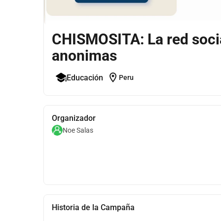
CHISMOSITA: La red soci
anonimas
location_on
Educación
Peru
Organizador
Noe Salas
Historia de la Campaña