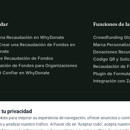
uctura de datos donde 
ni los creadores
 podamos vincular una 
dar
Funciones de l
va.
una Recaudación en WhyDonate
Crowdfunding Glo
el equipo completo.
rear una Recaudación de Fondos en
Marca Personaliz
imera Versión Totalmente Funcional
 de Chismosita!
nate
Donaciones Recur
de Recaudación de Fondos
Código QR y Solic
ación de Fondos para Organizaciones
Recaudación de F
acimiento de un 
espacio de libertad real
. Queremos que 
é Confiar en WhyDonate
Plugin de Formula
n con nosotros. Como agradecimiento por tu confianza, 
Integración con Z
e la plataforma salga de su fase Beta y esté operando 
os y funciones VIP de por vida 
que a futuro estarán 
tu privacidad
igue el camino del éxito y logramos los objetivos de 
okies para mejorar su experiencia de navegación, ofrecer anuncios o con
orgar 
acciones gratuitas de la compañía (15%) entre 
 y analizar nuestro tráfico. Al hacer clic en "Aceptar todo", acepta nuest
9 / 5 según más de 500 reseñas
los en dueños de una parte de la plataforma por haber creído 