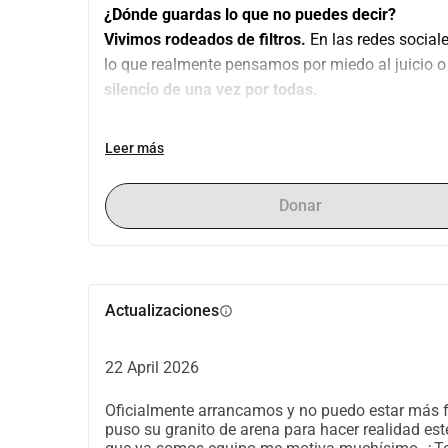
¿Dónde guardas lo que no puedes decir?
Vivimos rodeados de filtros.
 En las redes social
lo que realmente pensamos por miedo al juicio o
silencio de una vez por todas.
¿Qué problema resolvemos?
Leer más
Hoy en día, la 
"cultura de la cancelación"
 y la vi
confesar un error o contar una verdad incómoda 
Donar
ha muerto en las redes tradicionales.
Chismosita
 devuelve el poder a la palabra: cream
libertad de ser tú mismo, sin máscaras y sin miedo
Actualizaciones
info
¿Qué es exactamente Chismosita?
No es solo una Web, es una 
red social de confes
grandes plataformas, pero donde el nombre y la 
22 April 2026
• 
Confesiones Sin Rastro:
 Publica tus his
Oficialmente arrancamos y no puedo estar más fe
de tu post en el segundo en que le das a "E
puso su granito de arena para hacer realidad est
• 
Interacción Orgánica:
 La comunidad pued