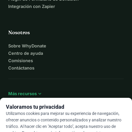
Integración con Zapier
Nosotros
Sobre WhyDonate
Centro de ayuda
Comisiones
Contáctanos
expand_more
Más recursos
Valoramos tu privacidad
Utilizamos cookies para mejorar su experiencia de navegación,
ofrecer anuncios o contenido personalizados y analizar nuestro
arrow_drop_down
Es
tráfico. Al hacer clic en "Aceptar todo", acepta nuestro uso de