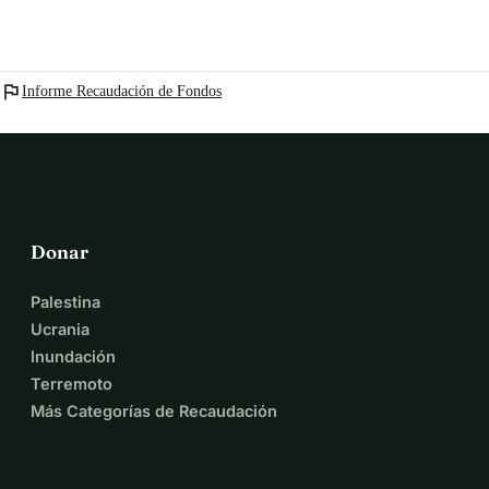
flag
Informe Recaudación de Fondos
Donar
Palestina
Ucrania
Inundación
Terremoto
Más Categorías de Recaudación