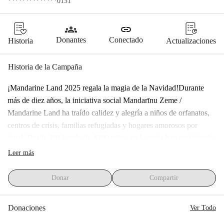
**************0131
groups
link
Donantes
Conectado
Historia
Actualizaciones
Historia de la Campaña
¡Mandarine Land 2025 regala la magia de la Navidad!Durante 
más de diez años, la iniciativa social Mandarīnu Zeme / 
Mandarine Land ha traído calidez y alegría a niños de orfanatos, 
centros de crisis, familias refugiadas y hogares amorosos por 
igual. Desde 2013, más de 4200 niños en Letonia han participado 
en estos eventos anuales.Cada diciembre, nuestros voluntarios 
Leer más
crean un mundo mágico donde los niños no solo observan viven 
una historia de bondad, valentía y amistad. A través del teatro, 
Donar
Compartir
misiones y talleres creativos, aprenden el verdadero significado 
del amor y la generosidad.En 2024, gracias a apoyos como el 
Donaciones
Ver Todo
tuyo, más de 350 niños experimentaron este milagro de forma 