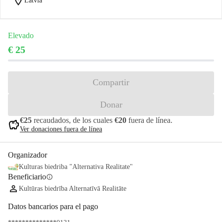
location_on
Latvia
Elevado
€ 25
Compartir
Donar
€25
recaudados, de los cuales
€20
fuera de línea.
savings
Ver donaciones fuera de línea
Organizador
Kulturas biedriba "Alternativa Realitate"
Beneficiario
info
Kultūras biedrība Alternatīvā Realitāte
Datos bancarios para el pago