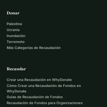
Cada contribución, sin importar su tamaño, hace una 
verdadera diferencia.
Donar
Y si esta causa toca tu corazón, por favor comparte este 
mensaje con alguien que también quiera ayudar. 
Palestina
Juntos, podemos alcanzar nuevas alturas por ellos.
Ucrania
Descargo de responsabilidad:
 Todos los fondos 
Inundación
recaudados se destinarán a la ONG CCF y no se utilizarán 
Terremoto
para financiar nuestro viaje de ninguna manera.
Más Categorías de Recaudación
Recaudar
Crear una Recaudación en WhyDonate
Cómo Crear una Recaudación de Fondos en
WhyDonate
Guías de Recaudación de Fondos
Recaudación de Fondos para Organizaciones