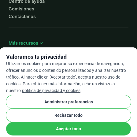
Centro de ayuda
Comisiones
Contáctanos
expand_more
Más recursos
Valoramos tu privacidad
Utilizamos cookies para mejorar su experiencia de navegación,
ofrecer anuncios o contenido personalizados y analizar nuestro
arrow_drop_down
Es
tráfico. Al hacer clic en "Aceptar todo", acepta nuestro uso de
cookies. Para obtener más información, eche un vistazo a
★★★★★
4,9 / 5 según más de 500 reseñas
nuestro
política de privacidad y cookies
.
Administrar preferencias
© 2012–2026
WhyDonate
Privacidad y cookies
Rechazar todo
cookie
Términos y condiciones
Configuración de Cookies
stripe
Hecho en Europa
★
Socio Verificado
check
Aceptar todo