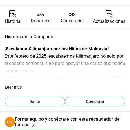
groups
link
Donantes
Conectado
Historia
Actualizaciones
Historia de la Campaña
¡Escalando Kilimanjaro por los Niños de Moldavia!
Este febrero de 2025, escalaremos Kilimanjaro no solo por 
el desafío personal, sino para apoyar una causa que podría 
cambiar vidas.
Durante 20 años, la 
ONG Niño, Comunidad, Familia (CCF 
Moldavia)
 ha estado ayudando a más de 7000 niños 
Leer más
vulnerables en Moldavia a permanecer con sus familias o 
a encontrar nuevas familias amorosas, previniendo el 
Donar
Compartir
abandono.
Cada niño merece crecer en un hogar seguro y cariñoso. 
Forma equipo y conéctate con esta recaudador de
Sin embargo, para algunas familias en Moldavia, la 
fondos.
info
pobreza, la falta de recursos y los desafíos abrumadores 