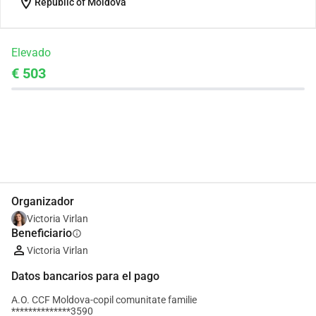
location_on
Republic of Moldova
Elevado
€ 503
Compartir
Donar
Organizador
Victoria Virlan
Beneficiario
info
Victoria Virlan
Datos bancarios para el pago
A.O. CCF Moldova-copil comunitate familie
**************3590