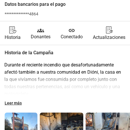
Datos bancarios para el pago
**************4864
groups
link
Donantes
Conectado
Historia
Actualizaciones
Historia de la Campaña
Durante el reciente incendio que desafortunadamente 
afectó también a nuestra comunidad en Dióni, la casa en 
la que vivíamos fue consumida por completo junto con 
todas nuestras pertenencias, así como un vehículo y una 
motocicleta. 
En el edificio vivíamos con 3 de nuestros 5 hijos (17 años, 
Leer más
15 años y 8 meses). Nuestras necesidades en esta fase 
son grandes.
Por esta razón, y a instancias de nuestro hijo mayor, así 