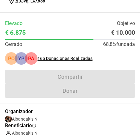
location_on
Διώνη, Ελλάδα
Elevado
Objetivo
€ 6.875
€ 10.000
Cerrado
68,8%
fundada
PO
YP
PA
165
Donaciones Realizadas
Compartir
Donar
Organizador
Albandakis N
Beneficiario
info
Albandakis N