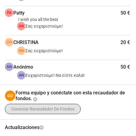
Patty
50 €
PA
I wish you all the best
Σας ευχαριστούμε!
AN
CHRISTINA
20 €
CH
Σας ευχαριστούμε!
AN
Anónimo
50 €
AN
Ευχαριστούμε! Να είστε καλά!
AN
Forma equipo y conéctate con esta recaudador de
fondos.
info
Conectar Recaudador De Fondos
Actualizaciones
info