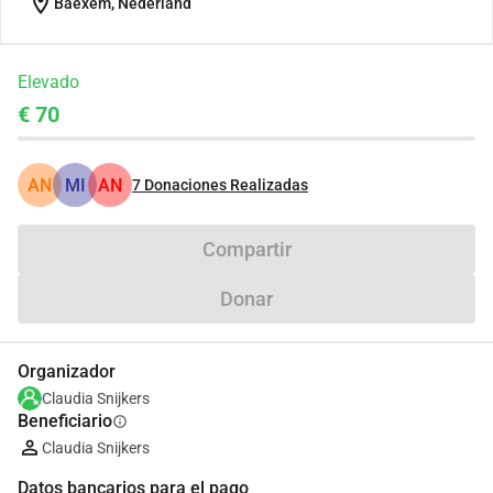
location_on
Baexem, Nederland
Elevado
€ 70
AN
MI
AN
7
Donaciones Realizadas
Compartir
Donar
Organizador
Claudia Snijkers
Beneficiario
info
Claudia Snijkers
Datos bancarios para el pago