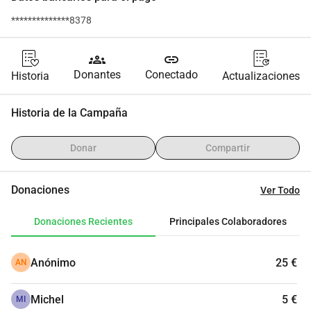
**************8378
groups
link
Donantes
Conectado
Historia
Actualizaciones
Historia de la Campaña
Donar
Compartir
Donaciones
Ver Todo
Donaciones Recientes
Principales Colaboradores
Anónimo
25 €
AN
Michel
5 €
MI