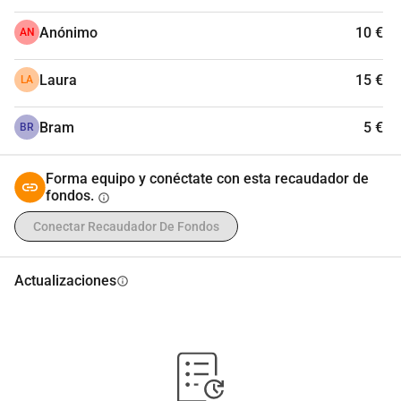
Anónimo
10 €
AN
Laura
15 €
LA
Bram
5 €
BR
Forma equipo y conéctate con esta recaudador de
fondos.
info
Conectar Recaudador De Fondos
Actualizaciones
info