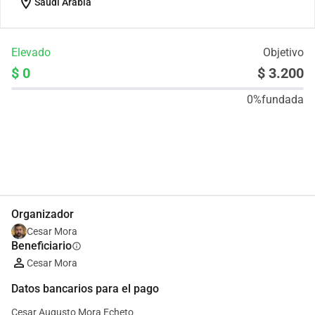
location_on
Saudi Arabia
Elevado
Objetivo
$ 0
$ 3.200
0%
fundada
Compartir
Donar
Organizador
Cesar Mora
Beneficiario
info
Cesar Mora
Datos bancarios para el pago
Cesar Augusto Mora Echeto