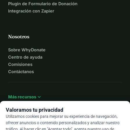
Plugin de Formulario de Donación
Integración con Zapier
Nosotros
Sobre WhyDonate
Centro de ayuda
Comisiones
Contáctanos
expand_more
Más recursos
Valoramos tu privacidad
Utilizamos cookies para mejorar su experiencia de navegación,
ofrecer anuncios o contenido personalizados y analizar nuestro
arrow_drop_down
Es
tráfico. Al hacer clic en "Aceptar todo", acepta nuestro uso de