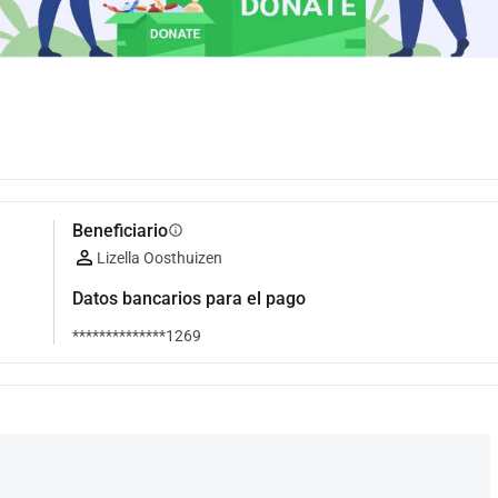
Beneficiario
info
Lizella Oosthuizen
Datos bancarios para el pago
**************1269