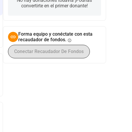
No hay donaciones todavía ¡Podrías
convertirte en el primer donante!
Forma equipo y conéctate con esta
recaudador de fondos.
info
Conectar Recaudador De Fondos