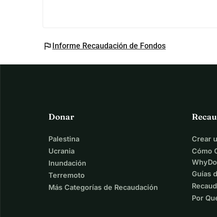
flag
Informe Recaudación de Fondos
Donar
Recau
Palestina
Crear 
Ucrania
Cómo C
WhyDo
Inundación
Guías 
Terremoto
Recaud
Más Categorías de Recaudación
Por Qu