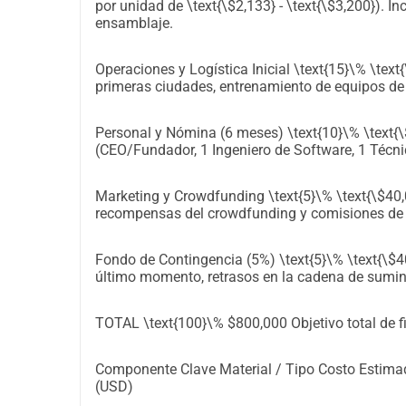
por unidad de \text{\$2,133} - \text{\$3,200}). In
sobre los platos de comida y agua para minimizar l
ensamblaje.
Nuestra meta es ambiciosa pero alcanzable: ​Imp
puntos estratégicos de nuestras ciudades en los p
Operaciones y Logística Inicial \text{15}\% \text
primeras ciudades, entrenamiento de equipos de
desnutrición y deshidratación en la población de
empatía y la responsabilidad cívica hacia los an
y apoyo de estas estaciones. ​Crear un modelo so
Personal y Nómina (6 meses) \text{10}\% \text{\$
(CEO/Fundador, 1 Ingeniero de Software, 1 Técn
ciudades y regiones, brindando una solución dura
dispensador; es un símbolo de esperanza, una ma
Marketing y Crowdfunding \text{5}\% \text{\$40
donde la compasión se traduce en acción tangibl
recompensas del crowdfunding y comisiones de la
Fondo de Contingencia (5%) \text{5}\% \text{\$4
último momento, retrasos en la cadena de sumini
TOTAL \text{100}\% $800,000 Objetivo total de fi
Componente Clave Material / Tipo Costo Estima
(USD)