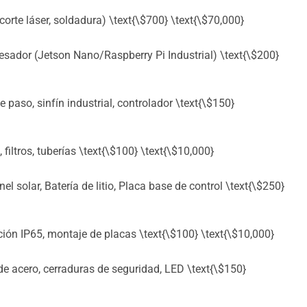
corte láser, soldadura) \text{\$700} \text{\$70,000}
esador (Jetson Nano/Raspberry Pi Industrial) \text{\$200}
so, sinfín industrial, controlador \text{\$150}
tros, tuberías \text{\$100} \text{\$10,000}
 solar, Batería de litio, Placa base de control \text{\$250}
ión IP65, montaje de placas \text{\$100} \text{\$10,000}
e acero, cerraduras de seguridad, LED \text{\$150}