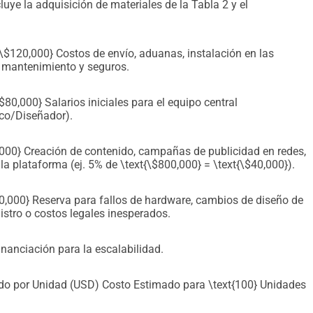
cluye la adquisición de materiales de la Tabla 2 y el
a exposición a la lluvia y al sol directo. ​Nuestra Meta ​
lementar al menos 100 unidades de "El Oasis Urbano" en 
róximos dos años. ​Reducir significativamente los niveles de 
{\$120,000} Costos de envío, aduanas, instalación en las
 mantenimiento y seguros.
 animales callejeros de las áreas donde operemos. ​Fomentar la 
imales sin hogar, involucrando a la comunidad en el monitoreo 
stenible de asistencia animal que pueda replicarse en otras 
80,000} Salarios iniciales para el equipo central
ico/Diseñador).
dera a un problema global. ​"El Oasis Urbano" no es solo un 
no amiga en la calle y un paso concreto hacia un futuro 
,000} Creación de contenido, campañas de publicidad en redes,
e para quienes más lo necesitan.
 plataforma (ej. 5% de \text{\$800,000} = \text{\$40,000}).
0,000} Reserva para fallos de hardware, cambios de diseño de
stro o costos legales inesperados.
nanciación para la escalabilidad.
do por Unidad (USD) Costo Estimado para \text{100} Unidades