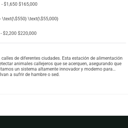
 - $1,650 $165,000
\text{\$550} \text{\$55,000}
 - $2,200 $220,000
s calles de diferentes ciudades. Esta estación de alimentación
 detectar animales callejeros que se acerquen, asegurando que
itamos un sistema altamente innovador y moderno para
lvan a sufrir de hambre o sed.