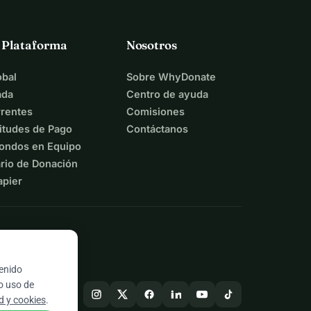
a Plataforma
Nosotros
bal
Sobre WhyDonate
ada
Centro de ayuda
rentes
Comisiones
itudes de Pago
Contáctanos
ondos en Equipo
rio de Donación
apier
tenido
ro uso de
ad y cookies
.