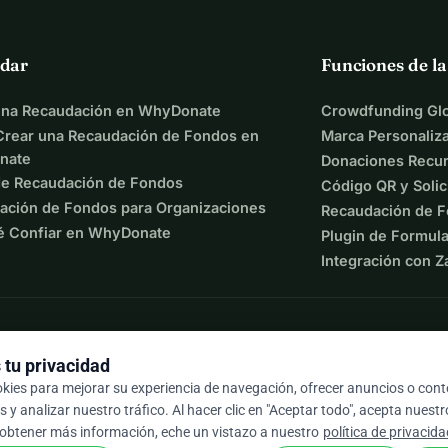
dar
Funciones de l
una Recaudación en WhyDonate
Crowdfunding Glo
rear una Recaudación de Fondos en
Marca Personaliz
nate
Donaciones Recur
de Recaudación de Fondos
Código QR y Solic
ación de Fondos para Organizaciones
Recaudación de F
é Confiar en WhyDonate
Plugin de Formula
Integración con Z
tu privacidad
okies para mejorar su experiencia de navegación, ofrecer anuncios o con
 y analizar nuestro tráfico. Al hacer clic en "Aceptar todo", acepta nuest
9 / 5 según más de 500 reseñas
 obtener más información, eche un vistazo a nuestro
política de privacid