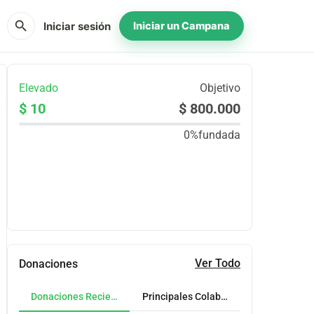
search
Iniciar sesión
Iniciar un Campana
Elevado
Objetivo
$ 10
$ 800.000
0%
fundada
Compartir
Donar
Ver Todo
Donaciones
Donaciones Recientes
Principales Colaboradores