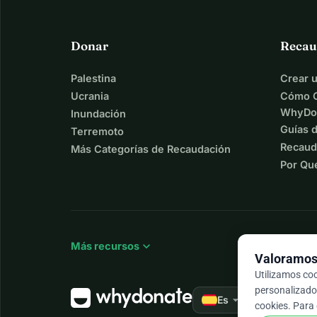
Donar
Recau
Palestina
Crear 
Ucrania
Cómo C
WhyDo
Inundación
Guías 
Terremoto
Recaud
Más Categorías de Recaudación
Por Qu
expand_more
Más recursos
Valoramos 
Utilizamos co
personalizados
arrow_drop_down
★★★★★
Es
4,
cookies. Para