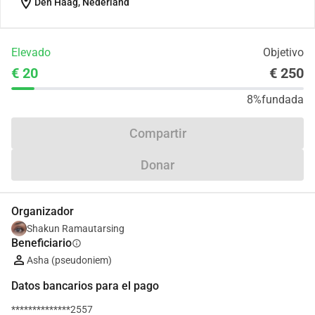
location_on
Den Haag, Nederland
Elevado
Objetivo
€ 20
€ 250
8%
fundada
Compartir
Donar
Organizador
Shakun Ramautarsing
Beneficiario
info
Asha (pseudoniem)
Datos bancarios para el pago
**************2557