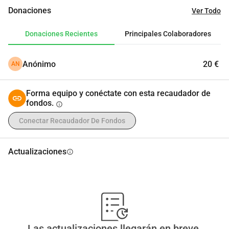
Donaciones
Ver Todo
Donaciones Recientes
Principales Colaboradores
Anónimo
20 €
AN
Forma equipo y conéctate con esta recaudador de
fondos.
info
Conectar Recaudador De Fondos
Actualizaciones
info
Las actualizaciones llegarán en breve.