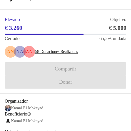
Elevado
Objetivo
€ 3.260
€ 5.000
Cerrado
65,2%
fundada
AN
NA
AN
58
Donaciones Realizadas
Compartir
Donar
Organizador
Kamal El Mokayad
Beneficiario
info
Kamal El Mokayad