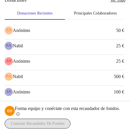
Donaciones
Ver Todo
donaciones.
Trabajando juntos y mostrando un compromiso continuo, 
Donaciones Recientes
Principales Colaboradores
podemos tener un impacto significativo en la vida de muchas 
familias.
Anónimo
50 €
AN
Agradezco su apoyo.
Nabil
25 €
NA
Kamal El Mokayad, 
Helmond, Países Bajos
Anónimo
25 €
AN
'
Nabil
500 €
NA
Anónimo
100 €
AN
Forma equipo y conéctate con esta recaudador de fondos.
info
Conectar Recaudador De Fondos