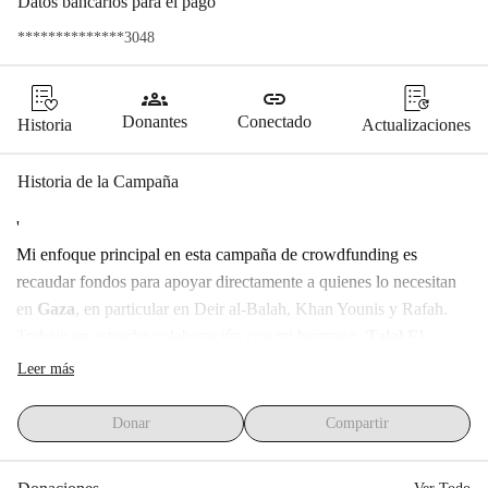
Datos bancarios para el pago
**************3048
groups
link
Donantes
Conectado
Historia
Actualizaciones
Historia de la Campaña
'
Mi enfoque principal en esta campaña de crowdfunding es 
recaudar fondos para apoyar directamente a quienes lo necesitan 
en 
Gaza
, en particular en Deir al-Balah, Khan Younis y Rafah.
Trabajo en estrecha colaboración con mi hermano, 
Talal El 
Mokayad
, para asegurarme de que la ayuda llegue eficazmente a 
Leer más
las familias necesitadas.
Los principales elementos que se distribuirán incluyen 
paquetes 
Donar
Compartir
de alimentos y dinero
.
En esta plataforma compartiré fotos y videos relacionados con las 