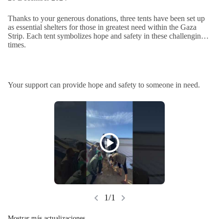
Thanks to your generous donations, three tents have been set up
as essential shelters for those in greatest need within the Gaza
Strip. Each tent symbolizes hope and safety in these challenging
times.
Your support can provide hope and safety to someone in need.
play_circle
chevron_left
chevron_right
1/1
Mostrar más actualizaciones