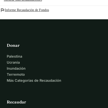
flag
Informe Recaudación de Fondos
Donar
Palestina
Ucrania
Inundación
Terremoto
Más Categorías de Recaudación
Recaudar