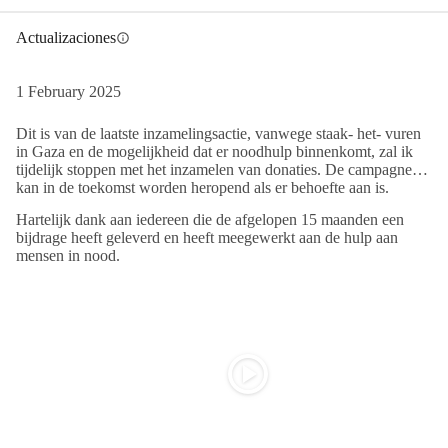
Actualizaciones
info
1 February 2025
Dit is van de laatste inzamelingsactie, vanwege staak- het- vuren
in Gaza en de mogelijkheid dat er noodhulp binnenkomt, zal ik
tijdelijk stoppen met het inzamelen van donaties. De campagne
kan in de toekomst worden heropend als er behoefte aan is.
Hartelijk dank aan iedereen die de afgelopen 15 maanden een
bijdrage heeft geleverd en heeft meegewerkt aan de hulp aan
mensen in nood.
play_circle