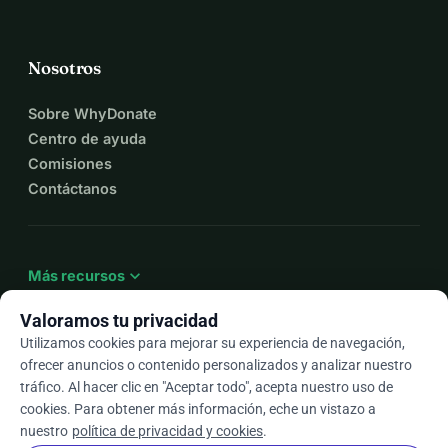
Nosotros
Sobre WhyDonate
Centro de ayuda
Comisiones
Contáctanos
expand_more
Más recursos
Valoramos tu privacidad
Utilizamos cookies para mejorar su experiencia de navegación,
ofrecer anuncios o contenido personalizados y analizar nuestro
arrow_drop_down
Es
tráfico. Al hacer clic en "Aceptar todo", acepta nuestro uso de
cookies. Para obtener más información, eche un vistazo a
★★★★★
4,9 / 5 según más de 500 reseñas
nuestro
política de privacidad y cookies
.