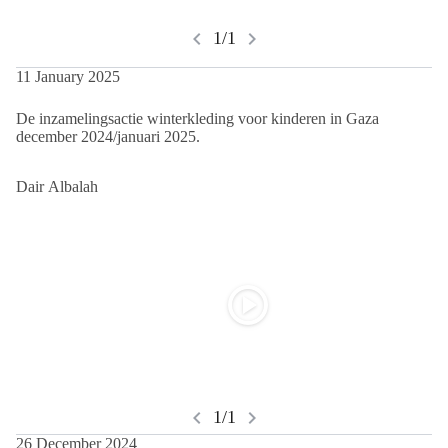
chevron_left
chevron_right
1/1
11 January 2025
De inzamelingsactie winterkleding voor kinderen in Gaza
december 2024/januari 2025.
Dair Albalah
play_circle
chevron_left
chevron_right
1/1
26 December 2024