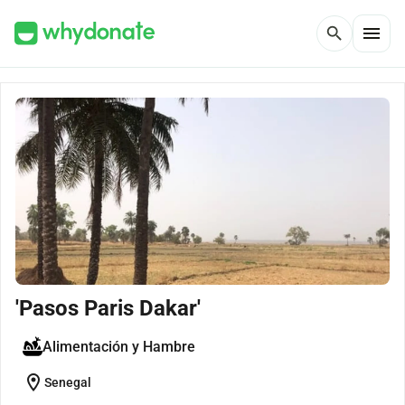
menu
search
'Pasos Paris Dakar'
Alimentación y Hambre
location_on
Senegal