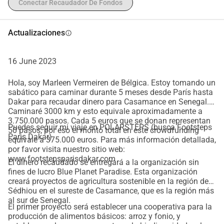
Conectar Recaudador De Fondos
Actualizaciones
info
16 June 2023
Hola, soy Marleen Vermeiren de Bélgica. Estoy tomando un
sabático para caminar durante 5 meses desde París hasta
Dakar para recaudar dinero para Casamance en Senegal.
Caminaré 3000 km y esto equivale aproximadamente a
3.750.000 pasos. Cada 5 euros que se donan representan
Puedes seguir mi viaje en POLARSTEPS (busca Footsteps
50 pasos, por eso el monto total en este crowdfunding
Paris Dakar)
equivale a 375.000 euros. Para más información detallada,
por favor visita nuestro sitio web:
www.footstepsparisdakar.com
El dinero recaudado se entregará a la organización sin
fines de lucro Blue Planet Paradise. Esta organización
creará proyectos de agricultura sostenible en la región de
Sédhiou en el sureste de Casamance, que es la región más
al sur de Senegal.
El primer proyecto será establecer una cooperativa para la
producción de alimentos básicos: arroz y fonio, y