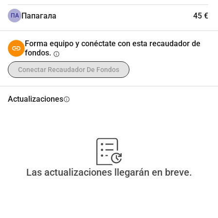
Папагала
45 €
ПА
Forma equipo y conéctate con esta recaudador de
fondos.
info
Conectar Recaudador De Fondos
Actualizaciones
info
Las actualizaciones llegarán en breve.