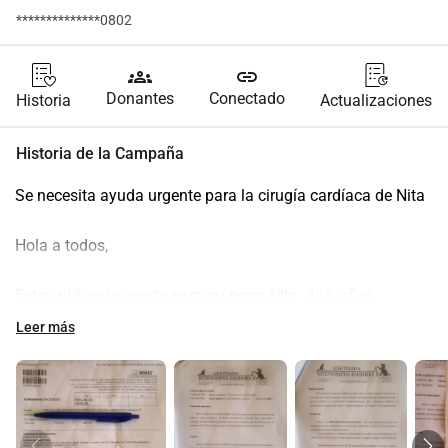
**************0802
groups
link
Donantes
Conectado
Historia
Actualizaciones
Historia de la Campaña
Se necesita ayuda urgente para la cirugía cardíaca de Nita
Hola a todos,
Estoy pidiendo ayuda para mi perra Nita, de 6 años. 
Después de un examen veterinario y una ecocardiografía 
Leer más
en una clínica veterinaria en Bulgaria, le diagnosticaron 
PDA (Conducto Arterioso Persistente)  un defecto cardíaco 
congénito.
Debido a esta condición, el corazón de Nita está bajo 