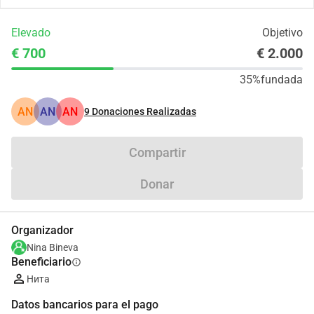
Elevado
Objetivo
€ 700
€ 2.000
35%
fundada
AN
AN
AN
9
Donaciones Realizadas
Compartir
Donar
Organizador
Nina Bineva
Beneficiario
info
Нита
Datos bancarios para el pago