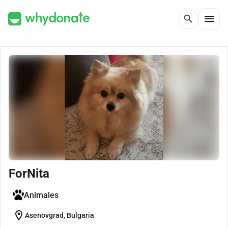
menu
search
ForNita
Animales
location_on
Asenovgrad, Bulgaria