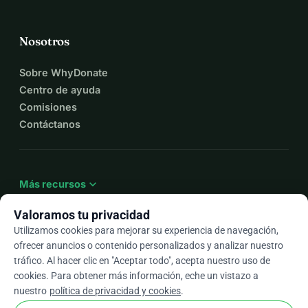
Nosotros
Sobre WhyDonate
Centro de ayuda
Comisiones
Contáctanos
expand_more
Más recursos
Valoramos tu privacidad
Utilizamos cookies para mejorar su experiencia de navegación,
ofrecer anuncios o contenido personalizados y analizar nuestro
arrow_drop_down
Es
tráfico. Al hacer clic en "Aceptar todo", acepta nuestro uso de
cookies. Para obtener más información, eche un vistazo a
★★★★★
4,9 / 5 según más de 500 reseñas
nuestro
política de privacidad y cookies
.