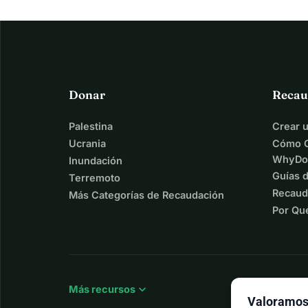
Donar
Recau
Palestina
Crear 
Ucrania
Cómo C
WhyDo
Inundación
Guías 
Terremoto
Recaud
Más Categorías de Recaudación
Por Qu
expand_more
Más recursos
Valoramos 