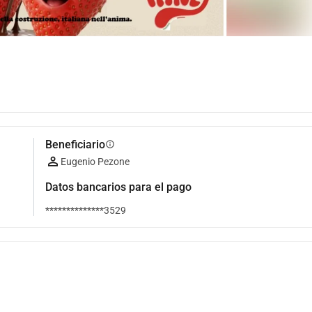
Beneficiario
info
Eugenio Pezone
Datos bancarios para el pago
**************3529