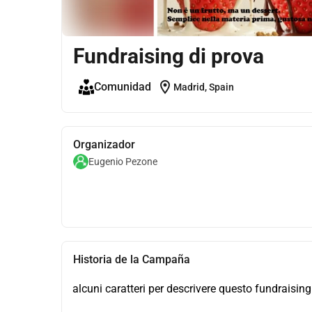
Fundraising di prova
location_on
Comunidad
Madrid, Spain
Organizador
Eugenio Pezone
Historia de la Campaña
alcuni caratteri per descrivere questo fundraising