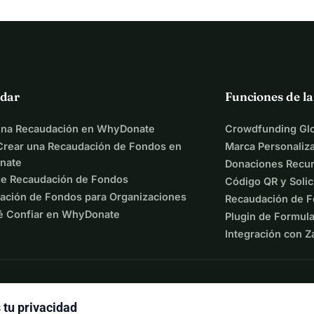
dar
Funciones de l
una Recaudación en WhyDonate
Crowdfunding Glo
rear una Recaudación de Fondos en
Marca Personaliz
nate
Donaciones Recur
de Recaudación de Fondos
Código QR y Solic
ación de Fondos para Organizaciones
Recaudación de F
é Confiar en WhyDonate
Plugin de Formula
Integración con Z
tu privacidad