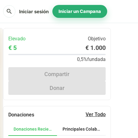
search
Iniciar sesión
Iniciar un Campana
Elevado
Objetivo
€ 5
€ 1.000
0,5%
fundada
Compartir
Donar
Ver Todo
Donaciones
Donaciones Recientes
Principales Colaboradores