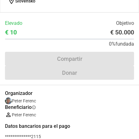
location_on
Slovensko
Elevado
Objetivo
€ 10
€ 50.000
0%
fundada
Compartir
Donar
Organizador
Peter Ferenc
Beneficiario
info
Peter Ferenc
Datos bancarios para el pago
**************2115