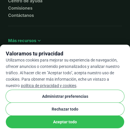
Centro de ayuda
Comisiones
Contáctanos
expand_more
Más recursos
Valoramos tu privacidad
Utilizamos cookies para mejorar su experiencia de navegación,
ofrecer anuncios o contenido personalizados y analizar nuestro
arrow_drop_down
Es
tráfico. Al hacer clic en "Aceptar todo", acepta nuestro uso de
cookies. Para obtener más información, eche un vistazo a
★★★★★
4,9 / 5 según más de 500 reseñas
nuestro
política de privacidad y cookies
.
Administrar preferencias
© 2012–2026
WhyDonate
Privacidad y cookies
Rechazar todo
cookie
Términos y condiciones
Configuración de Cookies
stripe
Hecho en Europa
★
Socio Verificado
check
Aceptar todo