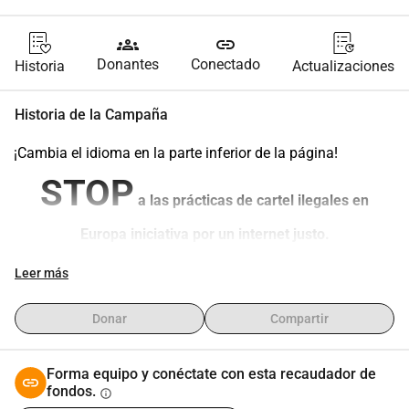
groups
link
Donantes
Conectado
Historia
Actualizaciones
Historia de la Campaña
¡Cambia el idioma en la parte inferior de la página!
STOP
 a las prácticas de cartel ilegales en 
Europa iniciativa por un internet justo.
En Europa, persiste un modelo de competencia económica 
Leer más
disfuncional en las telecomunicaciones.
Como resultado, hay 
altos precios de internet y servicios 
Donar
Compartir
móviles
, competencia limitada (ninguna, solo de fachada) 
y barreras para la entrada de nuevos proveedores.
Estos problemas también son confirmados por decisiones 
Forma equipo y conéctate con esta recaudador de
fondos.
oficiales de la Comisión Europea: 
info