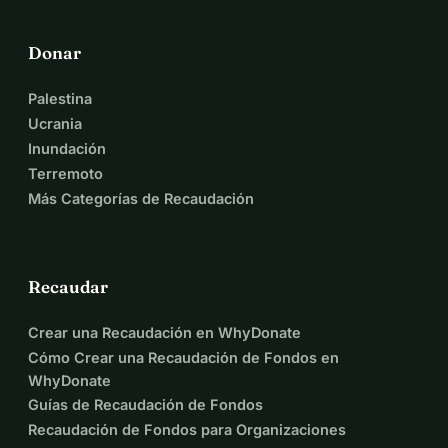
del mercado.
Donar
 Apoya la iniciativa paneuropea contra las prácticas de 
cartel de los proveedores de internet.
Palestina
Ucrania
Cada apoyo cuenta.
Inundación
Terremoto
Gracias por tu apoyo. 
Más Categorías de Recaudación
Peter Ferenc
Rammelkam 2,
84036 Kumhausen, Alemania
Correo electrónico: peter.ferenc@outlook.sk
Recaudar
Tel: +421 944 233176 
Crear una Recaudación en WhyDonate
Tel: +49 157 317 33332 / alternativo
Cómo Crear una Recaudación de Fondos en
Correo: info@foxprof.club / alternativo/
WhyDonate
Guías de Recaudación de Fondos
Recaudación de Fondos para Organizaciones