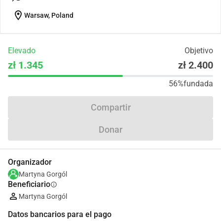
location_on
Warsaw, Poland
Elevado
Objetivo
zł 1.345
zł 2.400
56%
fundada
Compartir
Donar
Organizador
Martyna Gorgól
Beneficiario
info
Martyna Gorgól
Datos bancarios para el pago