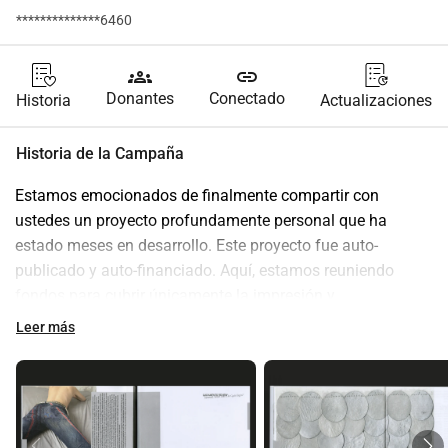
**************6460
groups
link
Donantes
Conectado
Historia
Actualizaciones
Historia de la Campaña
Estamos emocionados de finalmente compartir con 
ustedes un proyecto profundamente personal que ha 
estado meses en desarrollo. Este proyecto fue auto-
publicado y auto-financiado. Aquí, estamos reuniendo 
fondos para cubrir únicamente la impresión y 
encuadernación. Nuestra contribución es sin fines de lucro.
Leer más
Pre-ordena ahora por 50 PLN
Precio de lanzamiento: 65 PLN
Para comprar, simplemente contribuye a la recaudación de 
fondos y envía un mensaje a 
@garaments
 para más 
detalles.