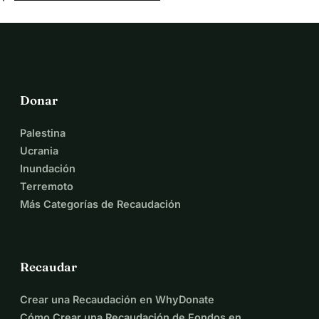
no convencionales sobre lo que puede ser una revista de 
moda.
En resumen: una rebelión táctil contra los ciclos de 
tendencias, entrelazada con ensayos, entrevistas y un 
léxico para los obsesionados con los materiales.
Donar
Aquí hay un vistazo de lo que encontrarás dentro:
Palestina
Ucrania
I N T E R V I S T A S
Inundación
Inventando Historias Entrevista con 
Maria Duda
Terremoto
Absorbiendo la Ciudad Entrevista con 
Janek 
Más Categorías de Recaudación
Lewczuk
E X P L O R A C I Ó N T E M Á T I C A
Moda Sostenible: La Ecología y el Localismo del 
Futuro. La Necesidad de Estilo.
Recaudar
SECCIÓN HISTÓRICA
Cómo Perdimos el Sentido de la Materialidad en la 
Crear una Recaudación en WhyDonate
Ropa y Cómo Recuperarlo
Cómo Crear una Recaudación de Fondos en