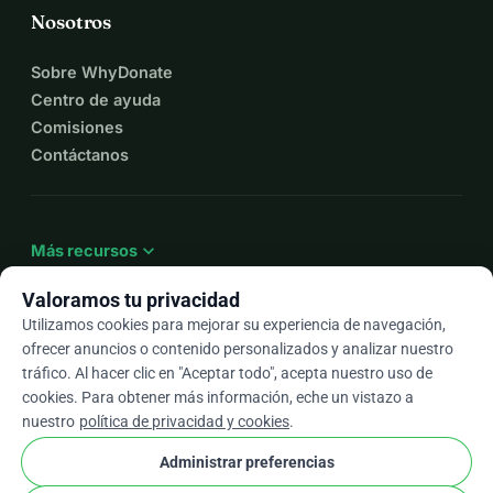
Nosotros
Sobre WhyDonate
Centro de ayuda
Comisiones
Contáctanos
expand_more
Más recursos
Valoramos tu privacidad
Utilizamos cookies para mejorar su experiencia de navegación,
ofrecer anuncios o contenido personalizados y analizar nuestro
arrow_drop_down
Es
tráfico. Al hacer clic en "Aceptar todo", acepta nuestro uso de
cookies. Para obtener más información, eche un vistazo a
★★★★★
4,9 / 5 según más de 500 reseñas
nuestro
política de privacidad y cookies
.
Administrar preferencias