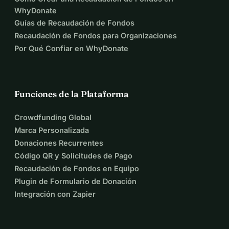
D I C C I O N A R I O S
 (editor invitado)
WhyDonate
Diccionario Terminológico de Moda: Textiles & 
Guías de Recaudación de Fondos
Zapatos
Recaudación de Fondos para Organizaciones
C L U B D E L I B R O
 (editor invitado)
Por Qué Confiar en WhyDonate
Aprisionados en la Tela: Un Análisis de Savage de 
Jacques Jouet (2001)
Funciones de la Plataforma
Fotografía de 
Łukasz Biernat
, con: 
Weronika 
Ukleja, Marysia Duda & Martyna Gorgól
Crowdfunding Global
Marca Personalizada
Agradecimientos especiales a nuestros colaboradores:
Donaciones Recurrentes
@skuter666
@marysia.duda
@uklejaweronika
Código QR y Solicitudes de Pago
@ewacecyliaa
@janek_lewczuk
@soniakieryluk
Recaudación de Fondos en Equipo
@anetagórkier 
@openroad111
@out_bloody_rageous
Plugin de Formulario de Donación
@nastazja.kus
@margorgol
@julia_warsawmule
Integración con Zapier
Que comience el ciclo. 