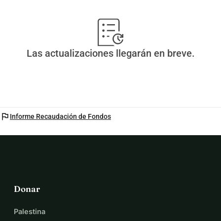
Las actualizaciones llegarán en breve.
flag
Informe Recaudación de Fondos
Donar
Palestina