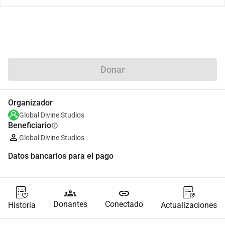
Compartir
Donar
Organizador
Global Divine Studios
Beneficiario
info
Global Divine Studios
Datos bancarios para el pago
groups
link
Donantes
Conectado
Historia
Actualizaciones