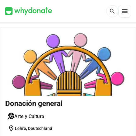
menu
search
Donación general
Arte y Cultura
location_on
Lehre, Deutschland