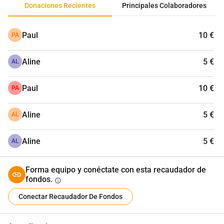
Donaciones Recientes
Principales Colaboradores
Paul
10 €
PA
Aline
5 €
AL
Paul
10 €
PA
Aline
5 €
AL
Aline
5 €
AL
Forma equipo y conéctate con esta recaudador de
fondos.
info
Conectar Recaudador De Fondos