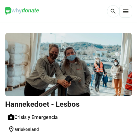
menu
search
Hannekedoet - Lesbos
Crisis y Emergencia
location_on
Griekenland