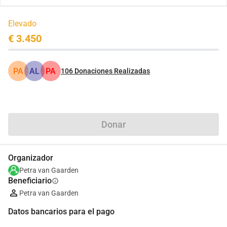
Elevado
€ 3.450
PA
AL
PA
106
Donaciones Realizadas
Compartir
Donar
Organizador
Petra van Gaarden
Beneficiario
info
Petra van Gaarden
Datos bancarios para el pago