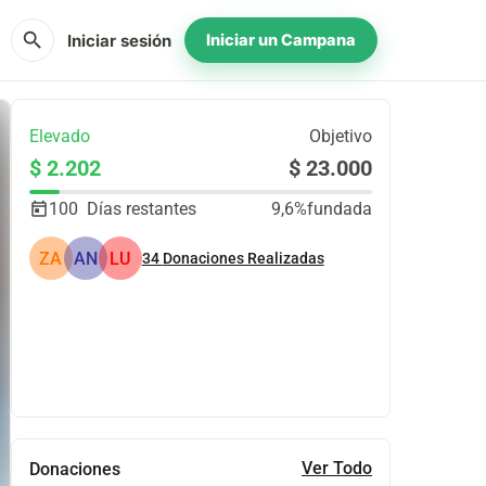
search
Iniciar sesión
Iniciar un Campana
Elevado
Objetivo
$ 2.202
$ 23.000
100
Días restantes
9,6%
fundada
ZA
AN
LU
34
Donaciones Realizadas
Compartir
Donar
Ver Todo
Donaciones