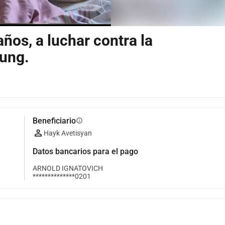
ños, a luchar contra la
ung.
Beneficiario
info
Hayk Avetisyan
Datos bancarios para el pago
ARNOLD IGNATOVICH
**************0201