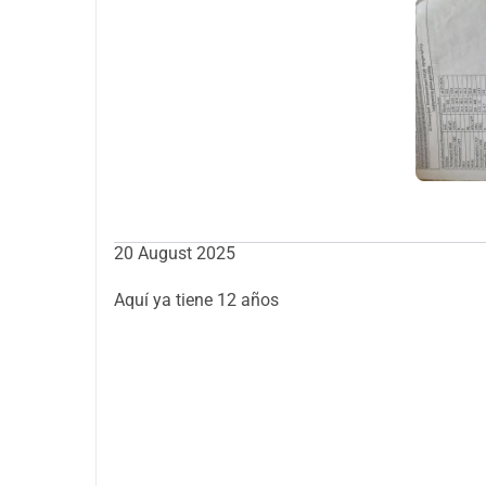
futuro se desvanecerá.⸻Una Infancia Robada p
lo que se siente vivir sin dolor. Imagina perder 
estás demasiado débil o recuperándote de otra o
segundo hogar. Esta es la realidad de Hayk.Mient
pasa sus días luchando contra infecciones, sopo
ningún niño debería conocer. Sus padres, aunque 
viendo a su hijo sufrir y sin poder aliviar su
para Hayk es largo y difícil, pero no imposible.
los medicamentos correctos, Hayk tiene una verd
20 August 2025
tratamiento continuo, puede superar las etapas 
que significa ser un niño de nuevo.Pero sin apoyo
Aquí ya tiene 12 años
operaciones, suministros médicos, terapias con
familia ya ha vendido todo lo que pudo, ha pedid
están recurriendo a la bondad de extraños, esp
la historia de Hayk y ayuden a darle la oport
donación sin importar cuán grande o pequeña pu
ayudar a comprar medicamentos esenciales para al
de la estancia en el hospital. Con $100 o más, pu