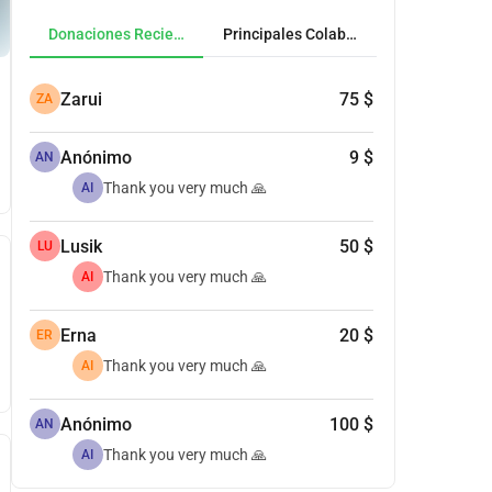
Donaciones Recientes
Principales Colaboradores
Zarui
75 $
ZA
Anónimo
9 $
AN
Thank you very much 🙏
AI
Lusik
50 $
LU
Thank you very much 🙏
AI
Erna
20 $
ER
Thank you very much 🙏
AI
Anónimo
100 $
AN
Thank you very much 🙏
AI