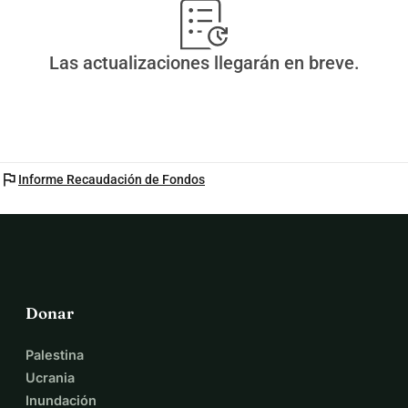
donaciones voluntarias, para que las herramientas sigan 
siendo accesibles para aquellos cuya situación financiera 
les impediría pagarlas.
Las actualizaciones llegarán en breve.
flag
Informe Recaudación de Fondos
Donar
Palestina
Ucrania
Inundación