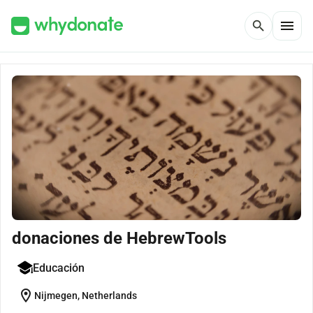
menu
search
donaciones de HebrewTools
Educación
location_on
Nijmegen, Netherlands