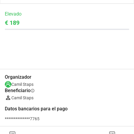
Elevado
€ 189
Compartir
Donar
Organizador
Camil Staps
Beneficiario
info
Camil Staps
Datos bancarios para el pago
**************7765