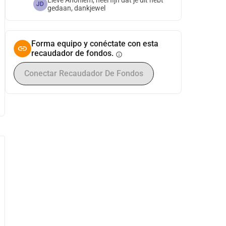
Lieve Anoniem, heel fijn dat je dit hebt
JD
gedaan, dankjewel
Forma equipo y conéctate con esta
recaudador de fondos.
info
Conectar Recaudador De Fondos