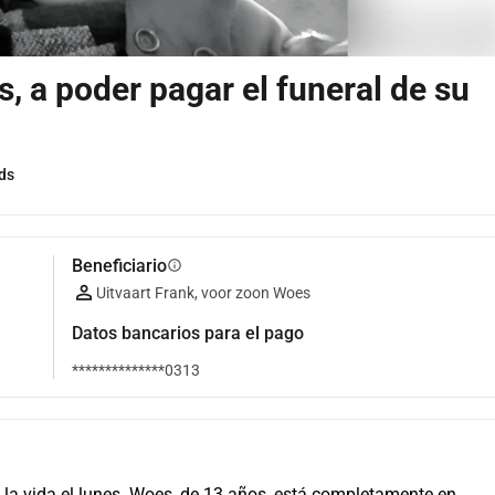
, a poder pagar el funeral de su
ds
Beneficiario
info
Uitvaart Frank, voor zoon Woes
Datos bancarios para el pago
**************0313
a vida el lunes. Woes, de 13 años, está completamente en 