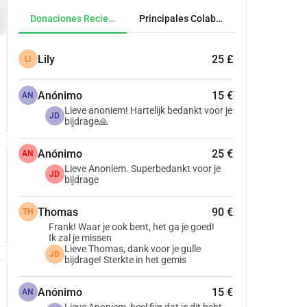
Donaciones Recientes
Principales Colaboradores
Lily
25 £
LI
Anónimo
15 €
AN
Lieve anoniem! Hartelijk bedankt voor je
JD
bijdrage🙏
Anónimo
25 €
AN
Lieve Anoniem. Superbedankt voor je
JD
bijdrage
Thomas
90 €
TH
Frank! Waar je ook bent, het ga je goed!
Ik zal je missen
Lieve Thomas, dank voor je gulle
JD
bijdrage! Sterkte in het gemis
Anónimo
15 €
AN