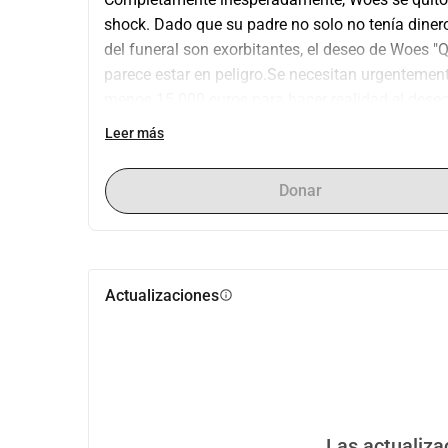
shock. Dado que su padre no solo no tenía dinero
del funeral son exorbitantes, el deseo de Woes "Qu
parece estar en peligro.Se necesitan urgentemente
menos 15.000 euros para hacer realidad el deseo 
inmensa!
Leer más
Donar
Actualizaciones
info
Las actualiza