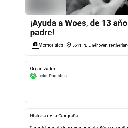
¡Ayuda a Woes, de 13 años
padre!
location_on
Memoriales
5611 PB Eindhoven, Netherlan
Organizador
Janine Doornbos
Historia de la Campaña
Completamente inesperadamente, Woes se quitó l