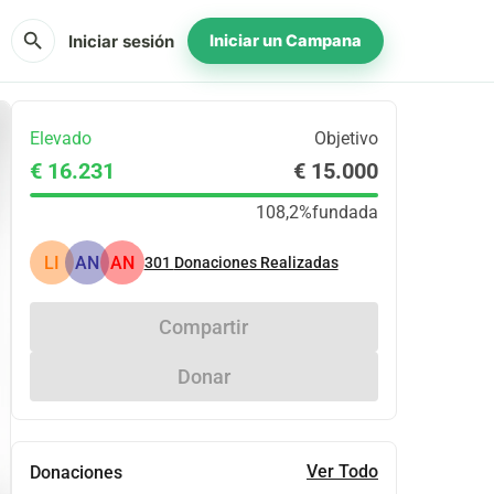
search
Iniciar sesión
Iniciar un Campana
Elevado
Objetivo
€ 16.231
€ 15.000
108,2%
fundada
LI
AN
AN
301
Donaciones Realizadas
Compartir
Donar
Ver Todo
Donaciones