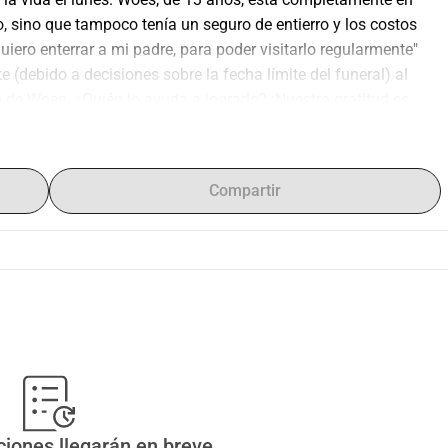
, sino que tampoco tenía un seguro de entierro y los costos 
iero enterrar a mi padre, para poder visitarlo regularmente" 
 (debido a decisiones sobre la fecha límite del funeral) al 
de Woes. ¿Quién lo ayuda a lograrlo? ¡Nuestra gratitud es 
Compartir
ciones llegarán en breve.