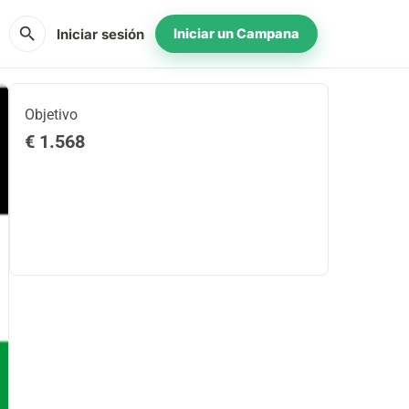
search
Iniciar sesión
Iniciar un Campana
Objetivo
€ 1.568
Compartir
Donar