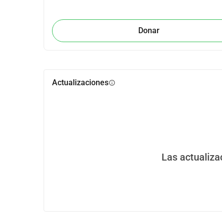
Donar
Actualizaciones
info
Las actualiza