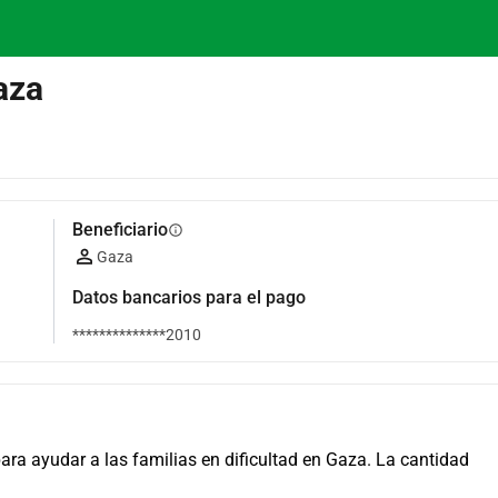
aza
Beneficiario
info
Gaza
Datos bancarios para el pago
**************2010
a ayudar a las familias en dificultad en Gaza. La cantidad 