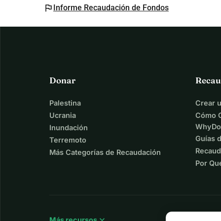
flag
Informe Recaudación de Fondos
Donar
Recau
Palestina
Crear 
Ucrania
Cómo C
WhyDo
Inundación
Guías 
Terremoto
Recaud
Más Categorías de Recaudación
Por Qu
expand_more
Más recursos